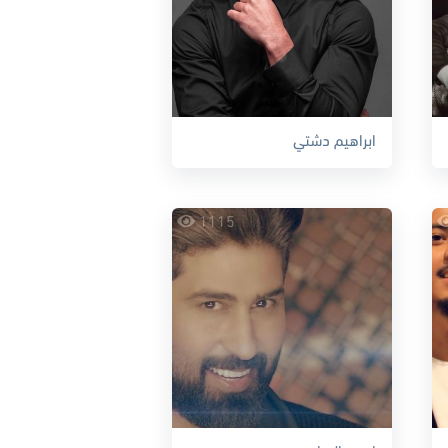
ابراهيم دشتي
1115