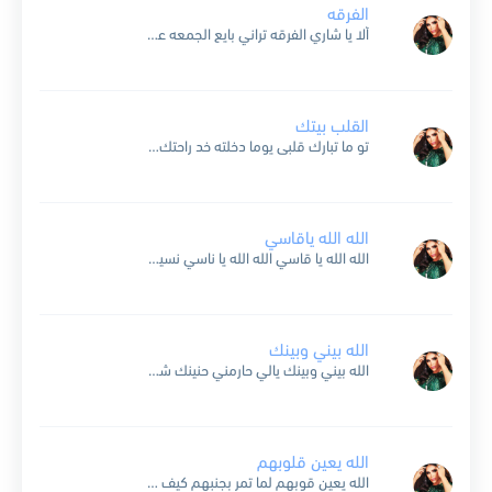
الفرقه
ألا يا شاري الفرقه تراني بايع الجمعه عسى منهو جمعني بك يسليك ويسليني من اللي قالك ارجع عشان تمن بالرجعه ترى ماقلت غير الله على بعدك يقويني صحيح اني ابي...
القلب بيتك
تو ما تبارك قلبى يوما دخلته خد راحتك فينى ترى القلب بيتك اللى مناله صعب بسهوله نلته من غير ماادرى بعيونى لقيتك الكل يا عمري من البال شلته بعت الجميع...
الله الله ياقاسي
الله الله يا قاسي الله الله يا ناسي نسيت اسمي وانا حبك تشيبلي شعر راسي الله الله يا قاسي الله الله يا ناسي نسيت اسمي وانا حبك تشيبلي شعر راسي...
الله بيني وبينك
الله بيني وبينك يالي حارمني حنينك شالذي خلا غرورك اشواق لو حسن زينك لو عزة النفس يا فلان لو عزة النفس يا فلان يا اغلى انسان انسان يا اغلى انسان...
الله يعين قلوبهم
الله يعين قوبهم لما تمر بجنبهم كيف هم يتحملون حسنك تشوفه عيونهم لما تعدي بكل جنون تلاحقك كل العيون الله ياهم يتعبون الله ياهم يتعبون وتصعب عليّه حالهم الله يعين...