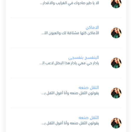
الا يا طير صادوك في الغرايب والاقدار لونك حذر يا طير ما كان يصادوك ناديت لك مره ومرات وامرار صاوختني وجاوبتهم يوم ينادوك .. اصرخ بعد واشكي ليه تحتار وتقولي...
الاماكن
الأماكن كلها مشتاقة لك والعيون اللي انرسم فيها خيالك والحنين اللي سرى بروحي وجالك ماهو بس انا حبيبي الاماكن كلها مشتاقة لك كل شي حولي يذكرني بشي حتى صوتي وضحكتي...
البنفسج بنفسجى
يادار حي معي يادار هذا البطل لاعب اللاعب هذا الزعيم ان هدأ او ثار اعصار بالخصم يتلاعب من حقه لو يبهر الانظار ويحول الحب له واجب حتى المثل في حضوره...
التقل صنعه
يقولون الثقل صنعه وأنا أقول الثقل بعدين أنا مافيني أتحمل أنا حقي أبيه الحين أبيها حاضر بحاضر ولاني منتظر باكر أنا يومه جرح قلبي صبرت وقلت أرد الدين تعبت أشيل...
الثقل صنعه
يقولون الثقل صنعه وأنا أقول الثقل بعدين أنا مافيني أتحمل أنا حقي أبيه الحين أبيها حاضر بحاضر ولاني منتظر باكر أنا يومه جرح قلبي صبرت وقلت أرد الدين تعبت أشيل...