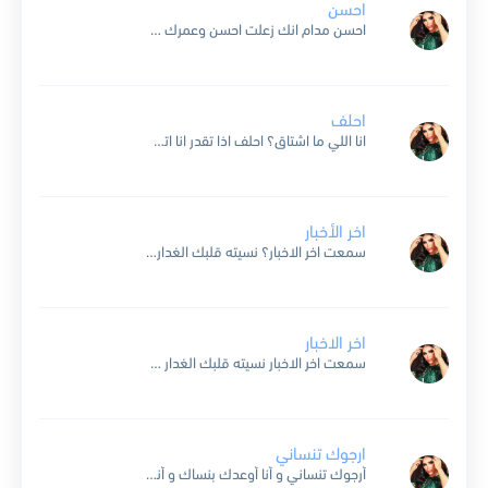
احسن
احسن مدام انك زعلت احسن وعمرك مارضبت اصلا انا حدي وصل ياما من اسبابك بكيت اتذكر اني فيك كنت شي بقوله واستحيت واليوم لا والله صملت شايل ومبطي ماحكيت اول...
احلف
انا اللي ما اشتاق؟ احلف اذا تقدر انا اتحداك تحلف ياحبيبي انا اتحداك كثير الشوق بي واجد ولا اتغير كثر ماكنت عني ملتهي بعيد هناك رجعت الحين لعيوني وتتبختر وتتمنظر...
اخر الأخبار
سمعت اخر الاخبار؟ نسيته قلبك الغدار عيوني صارت لغيرك وقلبي من يدينك طار غرامي وحبي الاول بقدرة قادر اتبدل على المكشوف ما اخجل قلبي غيرك انته اختار لقيت اللي يناسبني...
اخر الاخبار
سمعت اخر الاخبار نسيته قلبك الغدار عيوني صارت لغيرك وقلبي من يدينك طار غرامي وحبي الاول بقدرة قادر اتبدل على المكشوف ما اخجل قلبي غيرك انته اختار لقيت اللي يناسبني...
ارجوك تنساني
أرجوك تنساني و أنا أوعدك بنساك و أنسى بأني في حياتك حبيبة ما دام غيري عايش الحب وياك ما ريد أكون بوسط قلبك غريبة كنت أفتكر فرحي على كف يمناك...