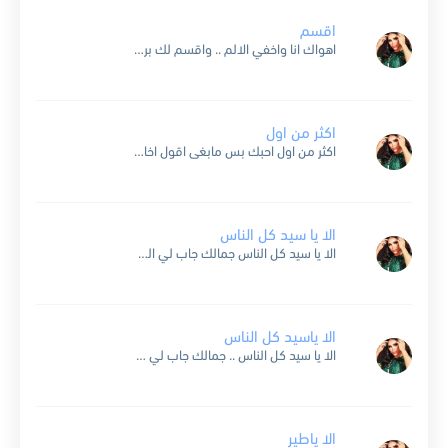
اقسم
اهواك انا واخفي الالم .. واقسم لك بربي قسم لا تغيب عنا ياغلا .. من فارق احبابه ظلم غلاك موجود واكيد .. ماجد في هذا جديد مادامك الحب الوحيد .....
اكثر من اول
اكثر من اول احبك بس مابغى اقول اخاف لو قلت تتغلى علي مره انا بصراحه احبك حب مو معقول اكبر دليل لغلاتك غيرتي مره شف دمعتي لهفتي حتى العيون تقول...
الا يا سيد كل الناس
الا يا سيد كل الناس جمالك جاب لي الوسواس سلب عقلي بدون قياس تفضل عندنا يا زين تفضل واشرب الشاهي بيالة شاهي ع الماشي ولا تسمع من الواشي دخيلك يا...
الا ياسيد كل الناس
الا يا سيد كل الناس .. جمالك جاب لي الوسواس سلب عقلي بدون قياس .. تفضل عندنا يا زين تفضل واشرب الشاهي .. بيالة شاهي ع الماشي ولا تسمع من...
الا ياطير