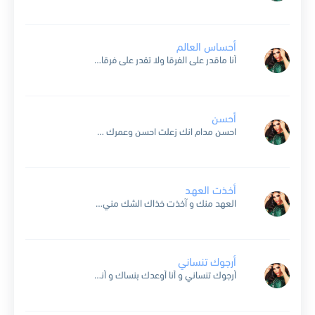
أحساس العالم
أنا ماقدر على الفرقا ولا تقدر على فرقاي ولا غيرك ملا عيني و لا غيري ملا عينك و لو طالت مسافاتي على دربك تسير خطاي ينور دربك أحساسي يوصلني عناوينك...
أحسن
احسن مدام انك زعلت احسن وعمرك مارضبت اصلا انا حدي وصل ياما من اسبابك بكيت اتذكر اني فيك كنت شي بقوله واستحيت واليوم لا والله صملت شايل ومبطي ماحكيت اول...
أخذت العهد
العهد منك و آخذت خذاك الشك مني يا كيف انسى و انا اللي آخذت العهد منك ورا حربك تشنك و انا سلمي يشنّي تتل القلب تَلّي ورا حربك تشنّك انا...
أرجوك تنساني
أرجوك تنساني و أنا أوعدك بنساك و أنسى بأني في حياتك حبيبة ما دام غيري عايش الحب وياك ما ريد أكون بوسط قلبك غريبة كنت أفتكر فرحي على كف يمناك...