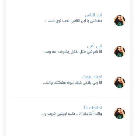
ابن الناس
صدقني يا ابن الناس الحب ترى احساس هالدنيا ماتسوى زعلك يا أغلى الناس ياسيدي كلك ذوق ارحم بقلبي الشوق واحشني والله موت ياشمعة الجلاس الناس تزعل يوم وان كثروا يومين...
ابي أمي
انا شوقي مثل طفل ٍ يشوف امه وسط عينك اذا غابت غدى يبكي بوسط الناس ابي امي انا تدري وش احساسي اذا تلمسني يدينك فؤادي نبضه يوقف وايدينك تنبض بدمي...
احبك موت
انا ربي بلاني فيك بلوه عشقتك والعشق اكبر مصيبه احبك موت وقليبي تشكوى بعيد انته وانا منك قريبه انا ربي بلاني فيك بلوه عشقتك والعشق اكبر مصيبه حبيب الروح يكفي...
احتاجك انا
والله أحتاجك انا .. خلك ابجنبي قريب وان حصل شيّ بيننا .. عن حياتي لا تغيب أنا من بعدك أتوه .. و عالمي بعدك يضيع تختلط عندي الوجوه .. العدو...