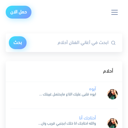
حمل الان
بحث
أحلام
آيوه
ايوه قلبى عليك التاع مايحتمل غيبتك ليله وعساه عساه مايرتاع عليك يانافل ٍ جيله لبيه يابو عيون وساع ماغيرك أحد ألبي له معذور لو صرت بك طماع من حبكم مالنا...
أحتاجك أنا
والله احتاجك انا خلك ابجنبي قريب وان حصل شيّ بيننا عن حياتي لا تغيب أنا من بعدك أتوه و عالمي بعدك يضيع تختلط عندي الوجوه العدو يصبح صديق تدري يالقلب...