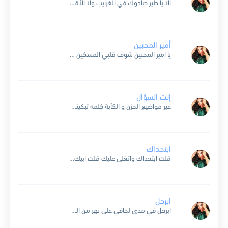
ألا يا طير صادوك في الغرايب ولا الأقدار لونك حذر يا طير ما كانوا يصادوك ناديتلك مرة و أمراتي و أمرار صاوختني و جاوبتهم يوم ينادوك أصرخ بعد و اشكي...
أمير المحبين
يا امير المحبين شوف قلبي المسكين كل ما وده يفراح يجرحوه المظاليم ويش اسوي معاهم دام قلبي معاهم هم يزيدوا عذابه وهوا يجري وراهم يا امير المحبين موجهم موج عالي...
إنت السؤال
غير مواضيع الحزن و الكآبة كلمه تبكيني و كلمه تبكيك من يجني الراحة بموسم عذابه حاول تناسى والليالي تنسيك مافات فات بضحكته وبعتابه صوته توارى والأماني تناديك خل الفرح يمطر...
ابتحداك
قلت ابتحداك واتغلى عليك قلت ابيك تذوق بغيابي السهر شفتك وغيرت رأي وقلت ابيك الصراحة قلبي عنك ما صبر غالي عندي وانا مجنونة فيك ومن حلاتك طاح من عيني القمر...
ابرحل
ابرحل⁩ في مدى لحافي ‏على نهر من الغدره ‏وعلى وعد من ضفافي ‏ينور للامل قمره ‏ اخاف اروح متعافي ‏واحصل هالنهر صحره ‏يقطع حملي اكتافي ‏ويضيع الدرب بالعفره ‫وامشي لك...