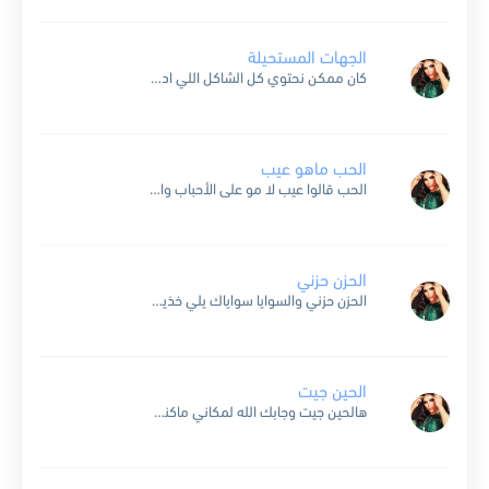
الجهات المستحيلة
كان ممكن نحتوي كل الشاكل اللي ادت بعدنا عن بعضنا مده طويله تنتهي زعله بسيطه مرحله صعبه وعدت ونلتقي في نفس موعدنا حبيبي كل ليله وشهو فادك من عنادك كل...
الحب ماهو عيب
الحب قالوا عيب لا مو على الأحباب والزين قالوا شين ما وضحوا الأسباب حد ما يمناعهم أهل الحسد يا ناس الحب ماهو عيب ياطيب الأنفاس العيب في حبٍ خالي من...
الحزن حزني
الحزن حزني والسوايا سواياك يلي خذيت من العمر ماخذيته تزعل علي واستسمحك واترجاك هذا وغيرك لازعل مارجيته امد لك يمناي وترد يمناك قلي معك وش ذنبي اللي جنيته القلب بيتك...
الحين جيت
هالحين جيت وجابك الله لمكاني ماكنت عندك وش جابك هنا ردك ضميرك من بعد مانساني يومه تناسى بالغضب حبنا هالحين يعني جيت تطلب حناني وينه ضميرك يوم انادي وانا وينك...