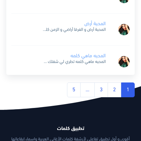
المحبة أرض
المحبة أرض و الفرقا أراضي و الزمن كله ترى لا غبت ماضي والله إني ما أشوف إلا عيونك أن رحلت اليوم أو طول مراضي قالوا العذال و العذال مرضي وش...
المحبه ماهي كلمه
المحبه ماهي كلمه تطري لي شفتك علي المحبه ياحبيبي تضحيه في كل شي ماهي بس كلمه و تروح تبني لك فيها طموح دربها شوق وتلاقي دربها ماهوب جروح عيش بالحب...
5
…
3
2
1
تطبيق كلمات
أقوى و أول تطبيق تفاعلي لأرشفة كلمات الأغاني العربية واسماء إيقاعاتها