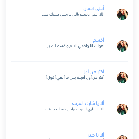
أغلى انسان
الله بيني وبينك يالي حارمني حنينك شالذي خلا غرورك اشواق لو حسن زينك لو عزة النفس يا فلان لو عزة النفس يا فلان يا اغلى انسان انسان يا اغلى انسان...
أقسم
اهواك انا واخفي الالم واقسم لك بربي قسم لا تغيب عنا ياغلا من فارق احبابه ظلم غلاك موجود واكيد ماجد في هذا جديد مادامك الحب الوحيد ع الروح والقلب انقسم...
أكثر من أول
أكثر من أول أحبك بس ما أبغي أقول أخاف لو قلت تتغلى على مرة أنا بصراحه أحبك حب مو معقول أكبر دليل لغلاتك غيرتي مرة شف دمعتي لهفتي حتى العيون...
ألا يا شاري الفرقه
ألا يا شاري الفرقه تراني بايع الجمعه عسى منهو جمعني بك يسليك ويسليني من اللي قالك ارجع عشان تمن بالرجعه ترى ماقلت غير الله على بعدك يقويني صحيح اني ابي...
ألا يا طير