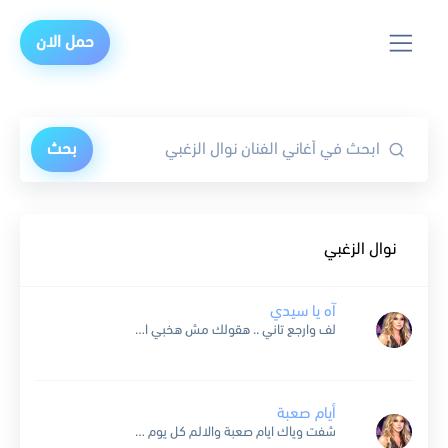
حمل الان
بحث
نوال الزغبي
آه يا سيدي
لف وارجع تاني .. هقولك مش هخبي انا تاني بحبك من جنانك ياني.. مش بقاوم فيه ليه قفشت بسرعة … متهدي تقلي يا حبيبي صنعه ياد انت بس عشان انا...
أيام صعبة
شفت وياك ايام صعبة والالم كل يوم يزيد وقلبي صار بيدك لعبة تكسره بس انت تريد تعرف لو اقدر اشيل قلبي الي يحبك وما عنده صبر تعرف لو اقدر الغي...