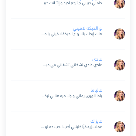
طمنّي حبيبي ح ترجع أكيد و إلاّ أنت حبيبي ح تفضل بعيد تفوت الليالي يزيد إنشغالي و أفكّر في قربك ياخدني الحنين واحشني حبيبي يا جرحي و طبيبي بعيش الثواني...
ع الدبكه لاقيني
هات إيدك يللا و ع الدبكة لاقيني يا محبوبي يشهد الله حبّك كاويني رقّصلي عيون السمرا اللي بعدا بأوّل عمرا و شلحلي بصوتك موّال رندحلي و غنّيلي هات إيدك هاتا...
عادي
عادي عادي تشغلني تشغلني في حبك عادي عادي تجرحني تجرحني بهواك لو تموتني أحبك بس أموت أنا معاك عادي تشغلني في حبك عادي تجرحني بهواك مو مهم أوعد و إخلف...
عالياما
ياما الهوى رماني و ولا مره هناني تركني انا واحزاني غني وقللو عالياما عالياما وياما وياما كلمه محيتا من المكتوب لا اسف لا ندامه عالمايصون الود بنوب عالياما وياما وياما...
عايزاك
عملت إيه فيّا خليتني أحب الحب ده لو ياما لاموا عليّا ما بنسى عمري .. قلبك ده حبك على طول شاغلني قلبك بقى حتة مني يعني لو مهما قالوا بقول...