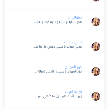
حقولك ايه
هقولك ايه و لا ايه ولا ايه حبك بالعالم وكل اللي فيه و لا غير هواك أنا بحلم بيه ده أكتر ما بحلم عايشه أنا فيه هقولك ايه و لا...
خذني معاك
خدني معاك يا حبيبي وعدّي ما إحنا حبّينا ودّيني على فين ما تودّي دنيا لوحدينا نمليها أشواق حبايب نشبك إيدينا نحفظها في إيدينا ده ما جاب علينا خدني لو أي...
دق المهباج
دقّ المهباج يا حميّد نار الدلاّل شعّالة من درب الضيف لا تحيّد مرّت عالحيّ خيّالة دقّ المهباج و إسقيني وزيد الجمرة يا قهوة من طعم سنيني زايد مرّة و عطّر...
زي ما لقيت
زي ما لفّيت كتير .. زيّ ما خلّيتني أغير عمرك ما ح تعرف تختار .. ح تعيش تايه بالأفكار و تلفّ الدنيا و تحتار .. و ح ترجع تاني ليّا...