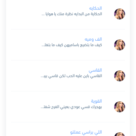
الحكايه
الحكاية من البدايه نظرة منك يا هوايا غيرت مجرى حياتي من البداية للنهايه نظرة فيها السحر ساكن سهمها بالقلب ماكن احلى نظرة في حياتي من البداية للنهاية شوف كيف الحب...
الف وميه
كيف ما بتضيع باساميهن كيف ما بتغلبط فيهن كيف الك جلادة ومروة تتحاكيهم وتتلاقيهم صاروا كتار يمكن صاروا اكتر من الف ومية شرف كبير ما حدا قدك صاحب بهالكمية لو...
القاسي
القاسي باين عليه الحب لكن قاسي بيبص في عيوني و عامل ناسي من وسط كل الكون لمس إحساسي تعبلي قلبي و كله من لهفة عينيا أول ما أشوفه الشوق إليه...
القوية
بهجرك قسي عودي بعيني الفرح شفتو عم بفرض وجودي ال معك ما عرفتو أنا ال ما فيك تجرحا قوية قبلك سمّوني أنا دموعي ما بمسحا أنا بمسح يللي بكوني كل...
اللي براسي عملتو