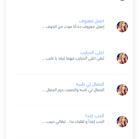
اعمل معروف
إعمل معروف ده أنا موت من الخوف لو أحسّ بقلبك ح يسيبني لو حتّى كلام ع البعد بلاش ده أنا سيرة البعد تتعبني من غير لا عذاب و لا خوف...
اغلى الحبايب
تبقى اغلى الحبايب مهما تبعد يا غايب انت كل الهوى مين قالك بنسى حبك حبيبي كثير بحبك لازم نرجع سوى قلبي لغيرك ما انكتب صدق ما بعرف شو السبب انت...
الجمال لي ناسه
الجمال لي ناسه والصمت حرم الجمال قتال ده الحلاوة والشياكه والعسل نقط وقال عمري ما قابلت فجماله ده اللي خلي حالي حال ده اللي بيمشي يهز الارض في كسوفه احمر...
الحب ابتدا
الحب إبتدأ و لقلبك ندا .. تبقالي حبيب و من قلبي قريب و يعدّي العمر و تبقى نصيب .. و ح نفضل كده و لآخر المدى يا حبيبي خلاص حبّينا...