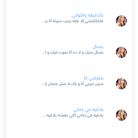
بالدقيقه والثواني
مابتكلمشي إلا عليه بجيب سيرته أنا برتاح بعيش طول عمري أفكر فيه و عمري ما قولت ماضي وراح بالدقيقه والثواني لسه فاكره يوم ما جاني وكل ثانيه أنا عشتها وياه...
بتسال
بتسأل بحبك و لا ده أنا بموت فيك و الله و قلبي عليك و حتى في بعدك عني بحبك فوق ما بيخطر عليك بقولك إيه إسأل عينيك ح تقولك إيه...
بتعرفني انا
سنين حبيبي أنا و ياك لا مش ممكن إنساك من بالي ما تروح حنين بغيابك مش حنين من دونك صار أنين لعندك بدي روح بتعرفني أنا يا حبيبي قلبي معلق...
بلاقيه في زماني
بلاقيه في زماني اللي بعيشه بلاقيه في أماني اللي بحسّه بلاقيه في حنيني اللي عيوني بتشوفه و بتسمع حسّه و أنا ضيّ زماني ضيّه و بحبّ الحبّ زيّه و هواه...