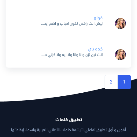
قولها
ليش انت رافض نكون احباب و اضم ايدى فى ايديك و ما تخلينى طلبتك بس على عشانى تحبنى حيل و تهوانى قولها سمعنى صوتك الحنون كلمه حبيبى ماهي صعبه ما تخيبها...
كده باي
انت ترن تزن وانا وانا ولا ايه ولا كإني هنا جرب تُقلي عشان تشتاق لي ووعد لبعضنا بعد سنه كده باي .. واشوفك على الصيف الجاي واشوف هتعاملني ازاي ساعتها...
2
1
تطبيق كلمات
أقوى و أول تطبيق تفاعلي لأرشفة كلمات الأغاني العربية واسماء إيقاعاتها