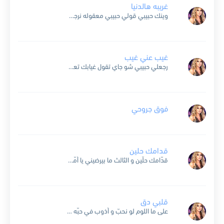
غريبه هالدنيا
وينك حبيبي قولي حبيبي معقوله نرجع سوا بعدك فى بالى و بعدك يا غالى يحرم عليا الهوا غريبة هالدنيا غريبى تنسانى وتبقى حبيبى يا ويلى ما بقدر انساك لحالي عم...
غيب عني غيب
رجعلي حبيبي شو جاي تقول غيابك تعبني تركني على طول غرامك جرحني وانت المسؤول بتغيب الليالي وقلبك مشغول رجعلي حبيبي شو جاي تقول غيابك تعبني تركني على طول غرامك جرحني...
فوق جروحي
قدامك حلين
قدّامك حلّين و الثالث ما بيرضيني يا أمّا تركني فلّ تركني روح و فلّ يا أمّا حدّك خلّيني بيقولا اللي بيحبّ ما بيزعّل أحبابو و إنت عندك قلب مسكّر عليّي...
قلبي دق
على ما اللوم لو نحبّ و أذوب في حبّه يا ريت أنا الغلطانة يا قلب و ذنبي إنّي هويت قلبي دقّ قلبي قلبي حن و رق قلبو هوّا لأ ما...