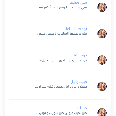
بيني وبينك
بيني وبينك خيط رفيع لا تشدّ كتير بيقطع ولا تخلّي الأحلام تضيع لو ضاعت صعبة ترجع مش وقتها نعاتب ونعدّ ونذكر أسباب الزعل ولا وقتها نرخي ونشدّ وننسى أيّام الغزل...
تجمعنا الساعات
كثير ح تجمعنا الساعات يا حبيبي خلاص ح ترتاح الآهات يا حبيبي معاك لقيت عمري اللي فات يا حبيبي داريت هواك طول السنين يا حبيبي لقيت معذّبني الحنين يا حبيبي...
جوه قلبه
جوه قلبه وجوه العين .. مهما داري هواه ناسي مين خلينا ساكتين .. كل ده أنا فاهماه وبيتقل والتقل سياسة.. والكلمة يردها بغلاسة ياما عاني من ليله وياما قاسي .....
حبيت ياليل
حبيت يا ليل يا ليل وحبيبي قلبه ملوش مثيل محلى الغرام قرب وخصام واشتقت قربه والشوق جميل ودي حال الحب وعشاقه واهل الهوى لما اشتاقو دي حال الحب وعشاقو واهل...
حبيتك
كتير بكيت عيوني كتير سهرت جفوني كتير عيونك لاموني كتير .. كتير روق ما تزعل مني روق أوعى تظلمني روق حاجي تقهرني روق .. روق من أول نظرة إستحليتك و...