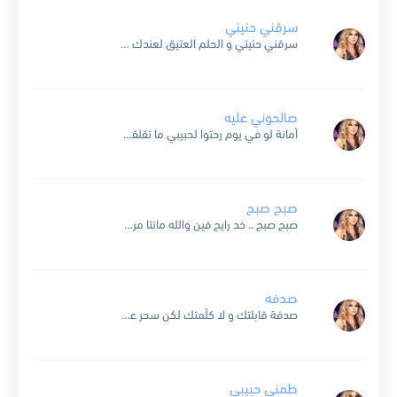
سرقني حنيني
سرقني حنيني و الحلم العتيق لعندك ودّوني يا حبّي البريء أخدوني لذكرياتي لأجمل حبّ بحياتي لعندك ودّوني يا حبّي البريء حنّيت و شو تخطر ع بالي أحلامنا بهاك الليالي و...
صالحوني عليه
أمانة لو في يوم رحتوا لحبيبي ما تقلقوش راحته مشتاقة ليك وسود عينيك وهتولي حاجة من ريحتو صلحوني عليه انا من بعديك بعد نجومي بالوحدة لا عندي اتنام ولا حتى...
صبح صبح
صبح صبح .. خد رايح فين والله مانتا مروح صبح صبح .. قول حاجة ياعم طب أي كلام وافتح اه ياحتة سكر ياللي منور نور الصبح بعينك وصباح الورد يا...
صدفه
صدفة قابلتك و لا كلّمتك لكن سحر عينيك خدني لدنيا غير الدنيا و ما صدّقت ألاقيك فجاّة تغيّر حالي و جرالي اللي جرالي و لا بتغيب عن بالي ليالي روح...
طمني حبيبي