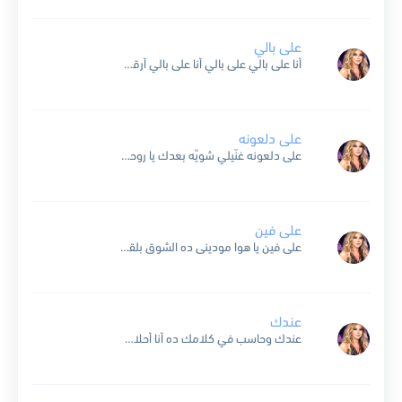
على بالي
أنا على بالي على بالي أنا على بالي أرقص جنبك حبيبي إنت يا غالي أنا حبّي غالي على قلبك لا تخلّي سهري يطول خدني معك على طول إنت لمّا تقول...
على دلعونه
على دلعونه غنّيلي شويّه بعدك يا روحي بتفكّر فيّي على دلعونه غنّيلي شويّه بعدك يا روحي بتفكّر فيّي سوى شو رقصنا عهالغنيّه وشو كانت حلوه السهره ومجنونا دلعن دلعن على...
على فين
على فين يا هوا مودينى ده الشوق بلقاه بيكوينى و بموت من لمسه من ايده و عينيه من نظره تحينى ده اللى مدوبنى مسهر عينى فى ليلى من شوقى لحبى...
عندك
عندك وحاسب في كلامك ده أنا أحلامك في حد يجرح أحلامه و جنته تكون قدامه و يسيبها ويروح على ناره عندك وحاسب في كلامك و أنا قدامك أنا فرصه لو...