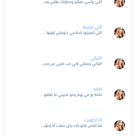
اللي براسي عملتو وحطيتك بقلبي وحلمي حققتو محكوم عليك بحبي بحبك بأحساس .. كل الناس مش عايشتو وحبي مابينقاس .. ولابكل الدنية قايستو قلبي تهنى فيك صارو باسمك دقاتو بعمري...
اللي تمنيته
اللي اتمنيتوا باحلامي دلوقتي لقيتوا حبيت الدنيا وايامي علشان حبيتوا مش حسيب في عمري ثواني غير ماعيشها وياه ده اللي يوم ما قلبو ناداني خدني مني لهواه ياااه انا عشت...
الليالي
الليالي رجعتلي تاني حب قلبي من جديد بعد غيبه جاني راح نداني خلى عمري كله عيد كنت فين يا شاغللي هوايا كنت فين ياللي قلبك معايا ليالي .. ليالي .....
امانه
امانة لو في يوم رحتو لحبيبي ما تقلقوش راحتو مشتاقة انا ليه بوسولي عينيه وهاتولي حاجة من ريحته صالحوني عليه .. دنا من بعديه بعد نجومي بالوحدة لا عين بتنام...
انا احلويت
لمّا الناس قالو إنك جاي شفت أنا إحلوّيت إزّاي أصل إنت المرّة دي واحشني ولو إنّك على طول نسّاي لمّا قالولي حبيبك جاي شفت أنا إحلوّيت إزّاي أنا حبّيت يا...