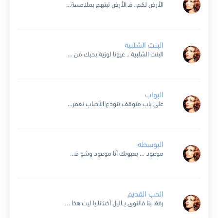
الأرض لكم.. فـ الأرض تبتهج بملامسة أقدامكم العارية والأرض لكم.. وشعوركم مسترسلة تتوق إليها الريح والأرض لكم.. وأنتم الطريق فانهضوا من قيدكم عراة أقوياء والأرض لكم.. قدّسوا الحرية حتى لا...
البنت الشلبية
البنت الشلبية .. عيونا لوزية بحبك من قلبي .. ياقلبي انتي عينيا حد القناطر .. محبوبي ناطر كسر الخواطر .. ياولفي ماهان عليا بتطل بتلوح .. و القلب مجروح و...
البواب
على باب منوقف تنودع الأحباب نغمرهن وتولع ايدينا بالعذاب وبواب بواب شي غرب شي اصحاب شي مسكر وناطر تيرجعوا الغيّاب أه اه البواب وقت اللي بلوحلك وبسكر الباب بياخدني الحنين...
البوسطه
موعود … بعيونك أنا موعود وشو قطعت كرمالهن ضيع وجرود انتِ عيونك سود وما انًك عارفة شو بيعملوا في العيون السود ع هدير البوسطة ال كانت ناقلتنا من ضيعة حملايا...
الحب القديم
رفقا بنا فالنوى يــاليل أضنانا يا ليت هذا الهوى ينسى وينسانا جاء الهوى بالجراح فالقلب رهن الرياح لا زاره فارتوى ولا انقضى فاســــتراح وجـــه الأغاني روافد لــقيانا وبالعيون الجوى يحكي...