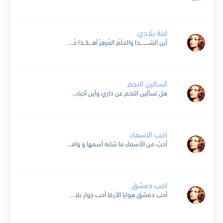
ابنة بلادي
أين الشـــــــــذا والحلُمُ المُزهِرُ أهـــكــذا حُبُّكَ يــــا أســـــــــمرُ أهــكــذا تـــَذوي أزاهِيـرُنـــــا وكانَ منها المِسْـــــــكُ والعَنْـَبرُ الشّــــــــفةُ الحُـــلوةُ مــــا بالُها تَحْملُ لي الخمـرَ ولا تُسكــــــَرُ أشـــــــعارُنا كانت تُوشّي الدُّنّى والليلُ من...
اتسالين النجم
هل تسألين النجم عن داري وأين أحبابي وسماري داري التي أغفت على ربوة حالمة بالمجد والغار تفتح الزهر على خدها فعطرت أيام آذار ضحية الحسن.. وكم فتنة تجني على حسناء...
احب الاسماء
أحبُ من الأسماءِ ما شابه أسمها و وافقهُ أو كانَ منهُ مُدانيا أَعدُ الليالي ليلةً بعد ليلةٍ و قد عشتُ دهراً لا أعدُ اللياليَ فيا ربِ سوي الحبَ بيني و...
احب دمشق
أحب دمشق هوايا الأرقا أحب جوار بلادي ثرى من صبا و وداد رعته العيون جميلة و قامة كحيلة أحب أحب دمشق دمشق بغوطتك الوادعة حنين إلى الحب لا ينتهي كأنك...