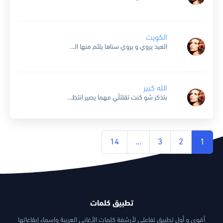
الكويت
العيد يروي و يروي سناها يلثم منها المحيا غن الكويت و غن علاها و يومها الوطنيا مد شراع و شط يموج عليه تبنى البروج يا وردة طاب منها الأريج يا...
الله كبير
بتذكر شو كنت تقلتلّي مهما يصير انتظريني وضلّك صلّي الله كبير .. من يوما شو عاد صار ع مدى كذا نهار ما صار شي كتير كل اللي صار وبعدو بيصير...
14
…
3
2
1
تطبيق كلمات
أقوى و أول تطبيق تفاعلي لأرشفة كلمات الأغاني العربية واسماء إيقاعاتها