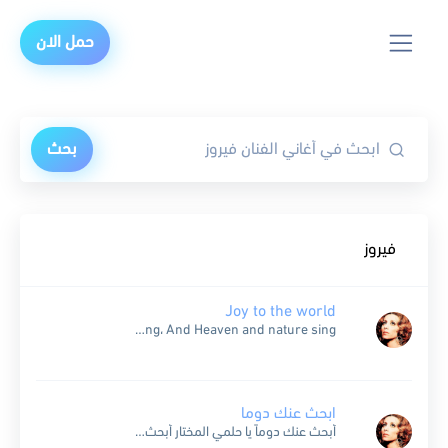
حمل الان
بحث
فيروز
Joy to the world
Joy to the World ، the Lord is come Let earth receive her King; Let every heart prepare Him room، And Heaven and nature sing، And Heaven and nature sing،...
ابحث عنك دوما
أبحث عنك دوماً يا حلمي المختار أبحث عنك دوماً واسأل الأزهار أراك في خيالي ملون الجمال أبحث عنك دوماً فهل اراك يوماً قصدت الحقول البعيدة وطفت في الجنان وكنت اغني...