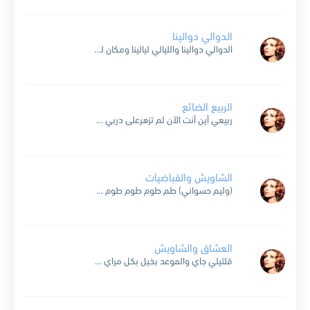
الدوالي دوالينا
الدوالي دوالينا والليالي ليالينا ومكان لنا عند كرم الهنا كل ليل ينادينا الأغاني زرعناها والأماني حصدناها وحكايا الأمل والهوى والغزل في الليالي حكيناها يا حبيبي مشيت حنيني إليك وخفت عليك...
الربيع الضائع
ربيعي أين أنت الآن لم تزهرعلى دربي ولم ترتعش الألحان حتى الآن في قلبي مضت بالشوق أيّامي ولم أظفر بأحلامي فهل أعبر في دربي ويبقى الجوع في قلبي ربيعي...
الشاويش والقباضيات
(وليم حسواني) طم طوم طوم طوم وين بدن يروحوا الحلوين؟ وين بدن يهربوا الحلوين؟ الحلوين متل الفراش بيركضوا عالضو و أنا بضو بضو و ماشي ناطر الحلوين هيك الساعة شب...
العشاق والشاويش
قلتيلي جاي والموعد بخيل بكل مراي زرعت القناديل زرعت القناديل بالموعد البخيل تاشوفك جاي جاي جاي قلتيلي جاي خبرت العصافير في سهرة قلتلن لا تناموا بكير لا تناموا بكير في...