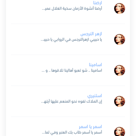
ارضنا
أرضنا أنشوة الأزمان سخية الغلال عميقة الإيمان أرضنا أنشودة الأزمان للخير و الجمال تموج الألحان مواكب مواكب تنادي على طريق الحق و الجهاد مواكب تقول يا بلادي أمضى إلى فجر...
ازهر النرجس
يا حبيبي ازهرالنرجس في الروابي يا حبيبي وتغنّى الطير في الهضاب انت ظل الحب والطيوب ورفيق الليل والدروب أنت احلام الضحى الطروب يا حبيبي في الليالي تخطر الاحلام بالاماني في...
اسامينا
اسامينا .. شو تعبو أهالينا تلاقوها .. و شو افتكرو فينا الأسامي كلام .. شو خص الكلام .. عينينا هني أسامينا لا خضر الأسامي و لا لوزيات لا كحلي بحري و...
استنيري
إن الملاك تفوه نحو المنعم عليها أيتها العذراء النقية إفرحي و أيضاً أقول إفرحي لأن إبنك قد قام من القبر في اليوم الثالث إستنيري يا أورشليم الجديدة لأن مجد الرب...
اسمر يا اسمر
أسمر يا أسمر طاب بك العنبر وفي لماكَ إنجلى وشعشع الكوثر كبرت عن حبنا وربنا أكبر بحق عينيك هل أقبلت تستغفر ولا تحاذر جفا فإننا نعذر يا أسمر يا ناسيا...