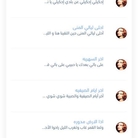
إحكيلي إحكيلي عن بلدي إحكيلي يا نسيم اللي مارق عالشجر مقابيلي عن أهلي حكاي عن بيتي حكاي و عن جار الطفولي حكاي طويلي يا نسيم اللي مارق عا أرض الغار...
احلى ليالي المنى
أحلى ليالي المنى حين التقينا هنا و الليل من حولنا دنيا طيوب لنا والأسمر الجميل على الرؤى يميل والمخبأ الظليل في البعد يومي لنا الليل حلو الوعود والروض غض الورود...
اخر السهريه
على بالي بعدك يا حبيبي على بالي قصص الهوى وليالي الهوى عم تحفر بقلبي ليالي وبعدك يا حبيبي على بالي آخر السهري تطلعت علي وبعينيها شفت النهاي ودعتني بكلمي ودعتا...
اخر ايام الصيفيه
آخر أيام الصيفية والصبية شوي شوي وصلت ع ساحة ميس الريم وانقطعت فيها العربية آخر ايام المشاوير في غيمة زرقة وبرد كتير وحدي منسية بساحة رمادية أنا والليل وغنية تأخرنا...
اذا الارض مدوره
ولما القمر غاب وتغرب الليل راحوا الأحباب كل واحد بميل وإذا الأرض مدورة يا حبيبي رح نرجع نتلاقى يا حبيبي نتلاقي بالبيت بفي القنطرة إذا يا حبيبي الأرض مدورة