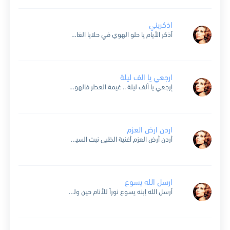
اذكريني
أذكر الأيام يا حلو الهوي في حلايا الغاب عند الجدول حين كنا و الهوى حلو الغوى نتشاكى في حنين القبل ضمنا الليل على بوح طوى كل ما في قلبنا من...
ارجعي يا الف ليلة
إرجعي يا ألف ليلة .. غيمة العطر فالهوى يروي غليله .. من ندى الفجر إن أشواقي الطويلة .. أغفرت عمري و حكاياكي خميلة .. في مدى الدهر
اردن ارض العزم
أردن أرض العزم أغنية الظبى نبت السيوف وحد سيفك ما نبا في حجم بعض الورد إلا إنه لك شوكة ردت إلى الشرق الصـبا فرضت على الدنيا البطولة مشتهى وعليك ديناً...
ارسل الله يسوع
أرسل الله إبنه يسوع نوراً للأنام حين ولدته مريم البتول حلم الأيام أشرق نجمه بحدود فارس فأطل السلام و أنار المجوس فحملوا إليه هدايا الإكرام هالل هالل هللولو تسعة أشهر...