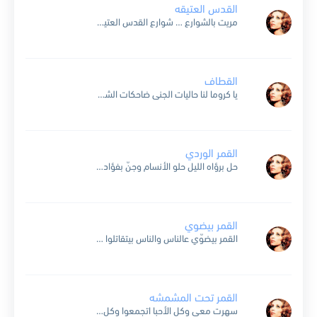
القدس العتيقه
مريت بالشوارع … شوارع القدس العتيقة قدام الدكاكين … البقيت من فلسطين حكينا سوى الخبرية و عطيوني مزهرية قالوا لي هيدي هدية من الناس الناطرين و مشيت بالشوارع … شوارع...
القطاف
يا كروما لنا حاليات الجنى ضاحكات الشفاة للسلال أنت فوق الذرى حلم هذا الثرى و أشتياق الشموس للظلال يا كروم لنا كل يوم هنا نحن في رؤية المسا هواف و...
القمر الوردي
حل برؤاه الليل حلو الأنسام وجنّ بفؤادي ميل صافي الأحلام يا هل ترى بلاقيك بين الأغصان بشوف القمر هاويك متلي وسهران ما أحلى القمر ورديّ النور يهدي فؤادي على روابيك...
القمر بيضوي
القمر بيضوّي عالناس والناس بيتقاتلوا ع مزارع الأرض الناس ع حجار بيتقاتلوا نحنا ما عنا حجر لا مزارع ولا سجر أنت وأنا يا حبيبـــي بيكفينا ضوّ القمر القمر بيزور الطرقات...
القمر تحت المشمشه
سهرت معي وكل الأحبا اتجمعوا وكل واحد حلوته طلّت معه ومن كتر ما سهرنا ورقصنا دودخوا نجوم السما الزرقا وصاروا يلمعوا الليل بدو قنطرة والقمر جاي غندرة وطاقة الحلوة مسكرة...