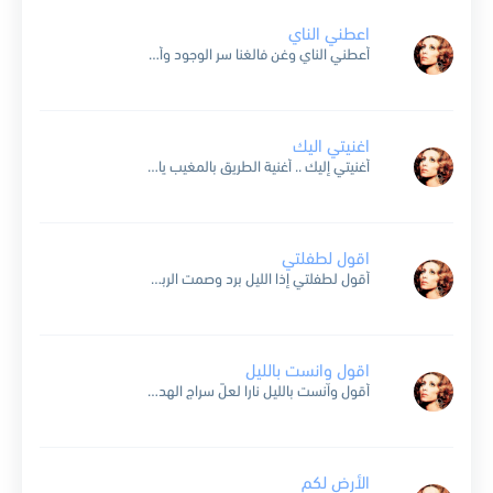
اعطني الناي
أعطني الناي وغن فالغنا سر الوجود وأنين الناي يبقى بعد أن يفنى الوجود هل إتخذت الغاب مثلي منزلاً دون القصور فتتبعت السواقي وتسلقت الصخور هل تحممت بعطره وتنشفت بنور وشربت...
اغنيتي اليك
أغنيتي إليك .. أغنية الطريق بالمغيب يا فرح الحصاد يا حبيبي عتبت من تلهفٍ عليك أغنيتي إليك أشرعة بيضاء كالطفولة حاملة قصائدي الخجولة تبحر من قلبي إلي عينيك سألت عن...
اقول لطفلتي
أقول لطفلتي إذا الليل برد وصمت الربى ربا لا تحد نصلي فأنت صغيرة وإن الصغار صلاتهم لا ترد أقول لجارتي الا جئتي نسهر فعندي تين ولوز وسكر نغني فأنت وحيدة...
اقول وانست بالليل
أقول واّنست بالليل نارا لعلً سراج الهدى قد أنارا وإلا فما بالُ اُفق الدُجى كأنً سنا البرق فيه استطارا وهذا نسيمُ شذا المسك قد أًعير أَم المسكُ منه استعارا بشائر...
الأرض لكم