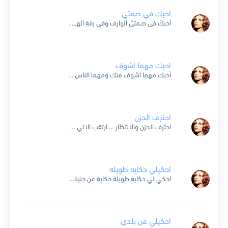
احبك في صمتي
أُحبكَ فى صـمتىَّ الوارف وفى رفةِ الهــــدبِ الخائفِ وبى يا ملوِّن عمرى إليك حَنــينُ الكرومِ إلى الــقاطفِ حنين الشحارير عند الغروب إلى رحلة الموسم الهاتف ذُرى بالندى والبريق تُطل كنهرٍ...
احبك مهما اشوف
أحبك مهما اشوف منك ومهما الناس تقول عنك أحبك … أحبك مهما أشوف ..أِشوف منك تعال جنبي كلمني عرفت الحب وعرفتك غيابك عنّي علمني أكدّب عيني لو شـفتك جفاك لو...
احترف الحزن
احترف الحزن والانتظار … ارتقب الاتي ولا يأتي تبددت زنابق الوقت .. زنابق الوقت عشرون عاماً وانا وانا … احترف الحزن والانتظار عبرت من بوابة الدموع .. الى صقيع الشمس...
احكيلي حكايه طويله
احكي لي حكاية طويلة حكاية عن جنينات ورا تلات سماها ظليلة احكيلي قصة جميلة قصة جني الأطياب عضفة غاب ورودو بخيلة قصص الهوى رحلات ليلات الحكي رحلناها قصص الهوى جنات...
احكيلي عن بلدي