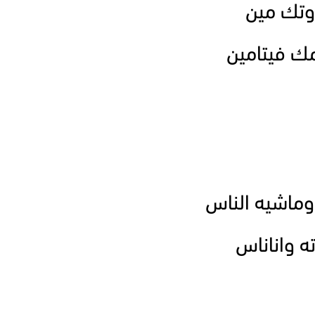
اوتك مين
مك فيتامين
ماشيه الناس
ه واناناس