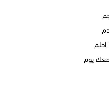
جم
دم
 احلم
معك يوم