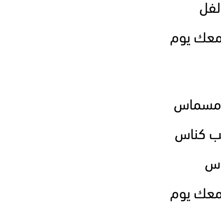
لفل
معك يوم
 مسماس
ب كناس
ناس
معك يوم