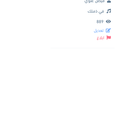
فيصل علوي
في ذمتك
889
تعديل
ابلاغ