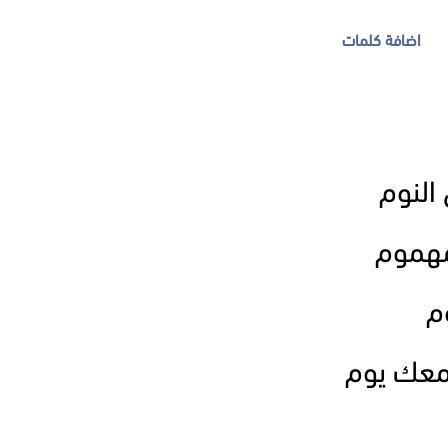
اضافة كلمات
النوم
مهموم
م
معك يوم