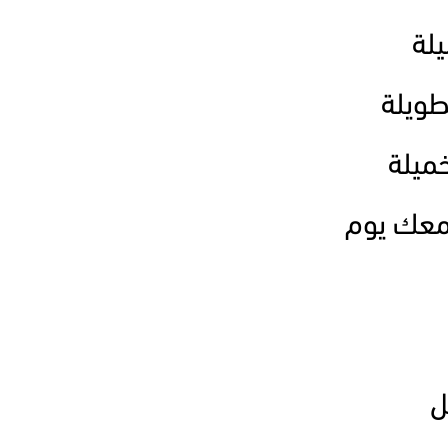
لة
طويلة
ميلة
معك يوم
ل