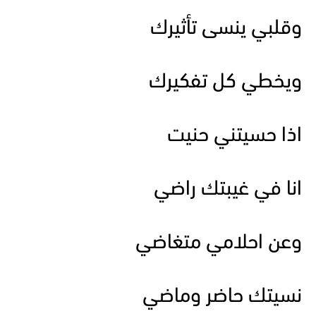
وقلبي ينسى تأثيرك
ويخطي كل تفكيرك
اذا حسيتني حنيت
انا في غيبتك راضي
وعن احلامي متغاضي
نسيتك حاضر وماضي