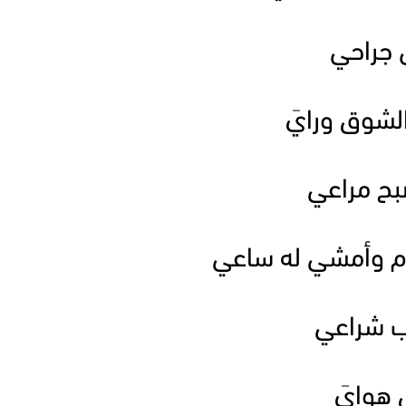
ن جراحي
لشوق ورايَ
صبح مراعي
دم وأمشي له ساعي
كب شراعي
 هوايَ