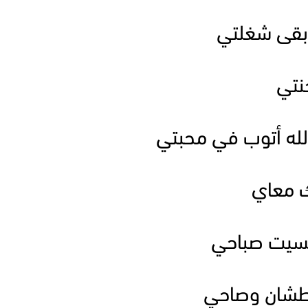
د بقى شغلتي
جنتي
لله أتوب في محبتي
ك معاي
نسيت صباحي
طشان وصاحي