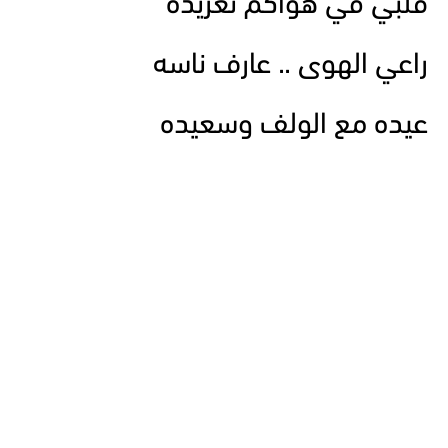
قلبي في هواكم تغريده
راعي الهوى .. عارف ناسه
عيده مع الولف وسعيده