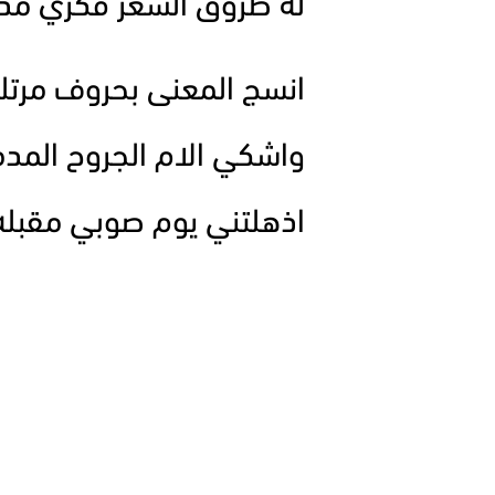
له طروق الشعر فكري مده 
انسج المعنى بحروف مرتل
واشكي الام الجروح المدم
اذهلتني يوم صوبي مقبل