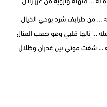
له … منهله وارويه من غزر زلال
ه … من طرايف شرد بوحي الخيال
له … نالها قلبي وهو صعب المنال
ه … شفت موتي بين غدران وظلال