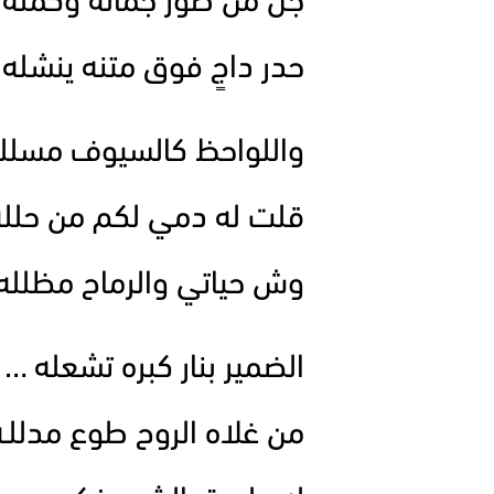
جل من صور جماله وكمله 
حدر داجٍ فوق متنه ينشله
واللواحظ كالسيوف مسلله
قلت له دمي لكم من حلله 
وش حياتي والرماح مظلله 
الضمير بنار كبره تشعله … 
من غلاه الروح طوع مدللـ