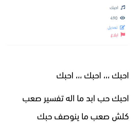
احبك
490
تعديل
ابلاغ
احبك ،،، احبك ،،، احبك
احبك حب ابد ما اله تفسير صعب
كلش صعب ما ينوصف حبك