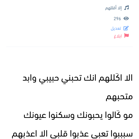
إلا أقللهم
296
تعديل
ابلاغ
الا اكَللهم انك تحبني حبيبي وابد
متحبهم
مو كَالوا يحبونك وسكنوا عيونك
سبببوا تعبي عذبوا قلبي الا اعذبهم