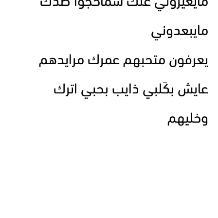
مايغيروني عنك شماحجوا صدكَ
مايبعدوني
يعرفون متحبهم عمرك مرايدهم
عايش بكَلبي ذايب بحبي اترك
وخليهم