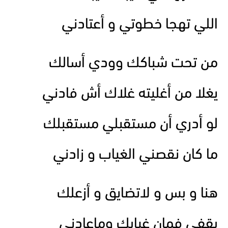
اللي تهجا خطوتي و أعتادني
من تحت شباكك وودي أسالك
يغلا من أغليته غلاك أش فادني
لو أدري أن مستقبلي مستقبلك
ما كان نقصني الغياب و زادني
هنا و بس و لاتضايق و أزعلك
بقفي فمان غيابك وماعادني