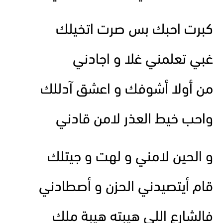
كبرت احبك بس صرت اتخيلك
غبي تعلمني غلا و اجادني
من أولا أشوفك و اعشق آدللك
واحب خيط العذر لامن قادني
و الحين لامني و لهت و جيتلك
قام أيتصيدني الحزن و أصطادني
فالشارع اللي هيبته هيبة ملك