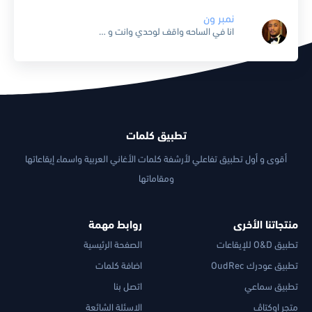
نمبر ون
انا في الساحه واقف لوحدي وانت و صحابك ليا باصين انا جمهوري واقف في ظهري سوبر وان وانتوا عارفين Number 1 مالك واقف خايف تعالى هنا شايفك سارح تايه وسطنا...
تطبيق كلمات
أقوى و أول تطبيق تفاعلي لأرشفة كلمات الأغاني العربية واسماء إيقاعاتها
ومقاماتها
منتجاتنا الأخرى
روابط مهمة
تطبيق O&D للإيقاعات
الصفحة الرئيسية
تطبيق عودرك OudRec
اضافة كلمات
تطبيق سماعي
اتصل بنا
متجر اوكتاڤ
الاسئلة الشائعة