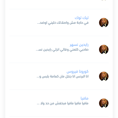
تيك توك
في حاجة مش واصلالك خليني اوضحهالك فيه شغل فيه كاش في أغاني في أفلام مفيش وقت علشان افضالك الوقت بيجري مني تيك توك تيك توك عايزة حب أنا مش فاضي...
رايحين نسهر
صاحبي كلمني وقالي انزلي رايحين نسهر رحنا قعدنا، اداني الكاس، قلتله بلاش أنا مش بشرب طلبت عصير، مانا مش بشرب مطلعش عصير، أنا كدة بشرب شايف عصافير ودماغي بتعمل بام...
كورونا فيروس
انا البرنس انا جنتل مان كمامة بلبس وجلافز كمان سلامي من بعيد من غير أحضان كورونا ڤيروس انا كدة فى امان كورونا رونا رونا رونا رونا ڤيروس كورونا رونا رونا...
مافيا
مافيا مافيا مافيا مبخفش من حد ولا عمري هكش واي حد هيواجهني هاخده وش مدام علي حقي هاخد حقي اه معلش ولو مش فايق يلا روح واعمل ريفريش بالحب الدنيا...