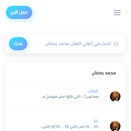
حمل الان
بحث
محمد رمضان
الملك
هما فين؟ .. اللي قالوا مش هيوصل من زمان؟ هما فين؟ .. اللي في بدايتي قفلوا كل الببان قالوا ايه؟ .. البحر موجه عالي مليان بالحيتان عملت إيه؟ .. خدت...
بابا
بابا … بابا مين يابني بابا … بابا إيه يابني بابا … بابا مين يابني بابا … بابا إيه يابني الي جاي هيوجع اكتر دي حقيقة ومش بتكبر عاوزك تقعد...