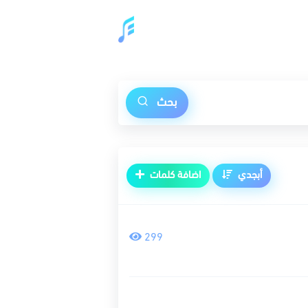
بحث
أبجدي
اضافة كلمات
299