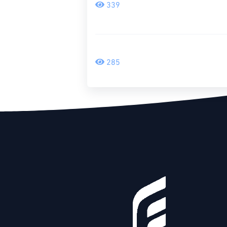
339
285