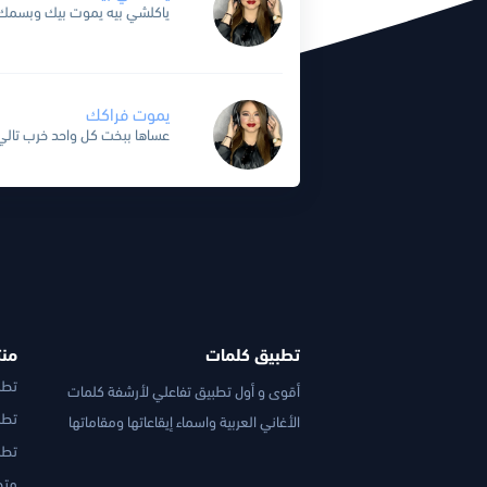
يموت فراكك
تطبيق كلمات
منت
تطبيق O&D
أقوى و أول تطبيق تفاعلي لأرشفة كلمات
تطبي
الأغاني العربية واسماء إيقاعاتها ومقاماتها
تطب
متج