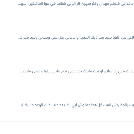
ياساهرين الليالي لا متا ساهرين مافداني قبلكم جهدي وكثر سهري اثر اليالي شقاها في هوا العاشقين اسهبت فيها ودارت بي وجت بخبري ماحب ابين واثرها في عيوني يبين اتعابها دايره...
الا يا من شغل فكري وبالي وخلاني عن اللقيا بعيد بعد ذيك المحبة والدلالي رحل عني وخلاني وحيد بعد فرقاك تدري وش جرالي اعيش اليوم وهمومي تزيد وطيفك دايم يزاول...
عسى ماشر وش فيك وش اللي جاك مني إذا زعلان أرضيك مابيك تصد عني بدم قلبي شاريك عسى مايخيب ضني قبل ماصافح يديك وحبك قد سكني انا بدونك مستحيل أعيش...
جابك الله وجيت كنت أضنك سليت بالجفا وش لقيت كل هذا جفا وش أبي بك بعد خنت ذاك الوعد ماابيك ابتعد نور حبك طفى دخل عينك تروح أنا مافيني روح...