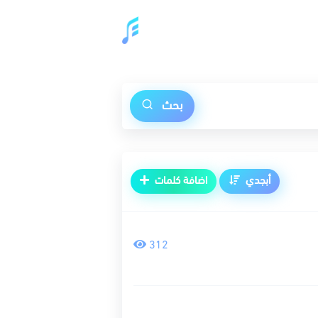
بحث
أبجدي
اضافة كلمات
312