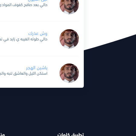
وش عذرك
ياشين الهجر
تطبيق كلمات
منت