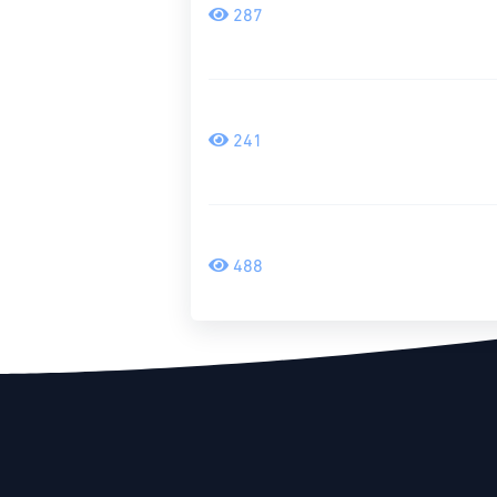
287
241
488