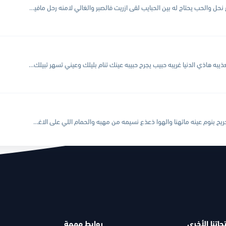
حالي بعد صافح كفوف الموادع نحل والحب يحتاج له بين الحبايب لقى ازريت فالصبر والغالي لامنه رحل مافيه شي سوا طيفه بفكري بقى انت الحبيب الفريد اللي بوصله بحل وانا...
حالي طوته الغيبه ي زايد في تعذيبه هاذي الدنيا غريبه حبيب يجرح حبيبه عينك تنام بليلك وعيني تسهر تبيلك اذكر وانت الناسي ويش غيرك يالقاسي شفني هنا وانتظرك على غلاك...
استكن الليل والعاشق تنبه والجريح بنوم عينه ماتهنا والهوا ذعذع نسيمه من مهبه والحمام اللي على الاغصان غنا وانت ياللي لا تعاض ولا تشبه امسح الدمعه من عيون المعنا وارحم...
جاتنا الأخرى
روابط مهمة