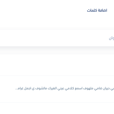
اضافة كلمات
بيني وبينك ظروف العشق سامي حيران ضامي ملهوف اسمع كلامي عيني الغيرك ماتشوف ي اجمل غرامي ارتاح لا شك لا خوف حبي نظامي انته دام واياي وش له تخاف مالجاي...