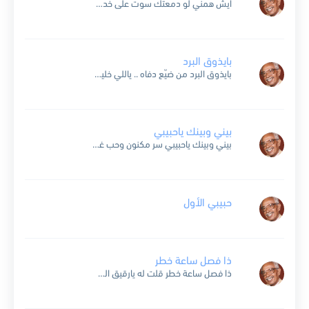
ايش همني لو دمعتك سوت على خدك علامة ذي غلطتك أما أنا لا شي ترد عندي ملامة ذوق العذاب وأسهر وذوق طعم المرارة خلي العذاب يكويك وذوب وأحرق بناره أما...
بايذوق البرد
بايذوق البرد من ضيّع دفاه .. ياللي خليتوا الاسد يخرج يثور غركم بالمال زيدكم اجور ويلكم من ذا الاسد لما يثور لو تغضب بايسويكم عشاه .. دان وادانه .. وادانه لدان بايذوق البرد من ضيّع...
بيني وبينك ياحبيبي
بيني وبينك ياحبيبي سر مكنون وحب غالي بالدماء واللحم معجون ياساجي اللأعيان والطرف ناعس .. في غيبتك شأعيش مع الهواجس الله يعلم كيف شاكون .. وخلي السر مكنون كتبت لك...
حبيبي الأول
ذا فصل ساعة خطر
ذا فصل ساعة خطر قلت له يارقيق الطبع كلمه ولو جبر خاطر راقب الله شفنا في خطر قال صبرك على حمل المشقه والاخطار من بلي بالهوى يصبر على الحلو والقار...