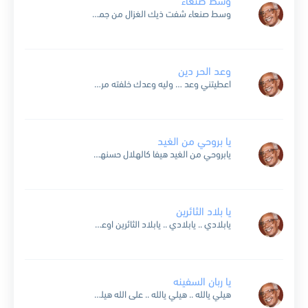
وسط صنعاء
وسط صنعاء شفت ذيك الغزال من جماله طار عقلي وإرتبش مارآت عيني كحسنه والدلال لا بأرض الهند ولا أرض الحبش كامل الأوصاف محمود الخصال كل من شافه تعجب وإندهش خده...
وعد الحر دين
اعطيتني وعد … وليه وعدك خلفته مرتين والوعد كالرعد … يابن الناس وعد الحر دين ليه يا وافي خلفت الوعد ليه اللي في قلبك تعال قلي عليه ليه نتباعد وانا...
يا بروحي من الغيد
يابروحي من الغيد هيفا كالهلال حسنها شل روحي وعقلي غانية مالها في الغواني من مثال لا ولا في المحبين مثلي حين خاطبتها الوصل قالت ما الوصال وايش تبغي من الوصل...
يا بلاد الثائرين
يابلادي .. يابلادي .. يابلاد الثائرين اوعدك اني اعيش العمر مخاص لك امين انت يلي تستحقي كل حبي والحنين مسكنك في وسط قلبي انت في عيني اليمين يابلادي .. يابلادي...
يا ربان السفينه
هيلي يالله .. هيلي يالله .. على الله هيلي يالله .. هيلي يالله .. على الله ياربان قود السفينة .. ياربان لا تبالي بأرتفاع الموج والطوفان وصلنا بالسلامة .. بالسلامة...