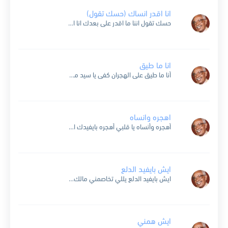
انا اقدر انساك (حسك تقول)
حسك تقول اننا ما اقدر على بعدك انا اقدر انساك و خليك في للضنى وحدك و ذوقك نار .. لا دمعك يطفيها و لا انينك و لا هجرك و لا بعدك...
انا ما طيق
أنا ما طيق على الهجران كفى يا سيد ما فيني على شانك تباني أهتان تشفي عاذلي فيني و أنا ما طيق تعال شوف الألم والويل تعال أسمع صدى الأنات تعال...
اهجره وانساه
أهجره وأنساه يا قلبي أهجره بايفيدك ايش لما تذكره مش كفاية انه تنكر لك وراك العذاب مش كفاية انك معه ضيعت أيام الشباب ذا بلا احساس مش معقول انك تذكره...
ايش بايفيد الدلع
ايش بايفيد الدلع يللي تخاصمني مالك ومال الدلع ان كان قلبك قنع أحسن تصارحني وقلي قلبي قنع ما دام نسيت باهجرك بنساك ولا بذكرك ياللي الدلع ضيعك … خلى الدلع...
ايش همني