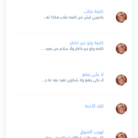
كلمة عتاب
ياحبيبي ليش من كلمه عتاب هكذا تغضب وتزعل تبتدي ترميني في بحر العذاب والوفاء للود يكمل ياحبيبي ليش تجرحك كلمه عتاب ياحبيب ليش حبنا يصبح سراب ياحبيبي بالعتاب الحب يكبر...
كلمة ولو جبر خاطر
كلمه ولو جبر خاطر ولّا سلام من بعيد ولّا رسالة ياهاجر في يد ساعي البريد أنا في انتظارك .. تقابلني وتسمع قصتي حتى النهاية وأنت اختيارك .. تسامحني إذا حبيت...
لا بكى ينفع
لا بكى ينفع ولا شكوى تفيد بعد ما جافيت يا حبي الوحيد عند من بشكي ومن لولاك يسمع شكوتي عند من ببكي ومن لولا يمسح دمعتي قلبك الطيب قسي مثل...
لقاء الأحبة
لهيب الشوق
كل يوم وانت يا ظالم تستلم مني جواب فيه أشرح لك لهيب الشوق وأصور لك فيه معنى العذاب كل كلمة في سطور فيها أكثر .. أكثر من عتاب لكن انت...