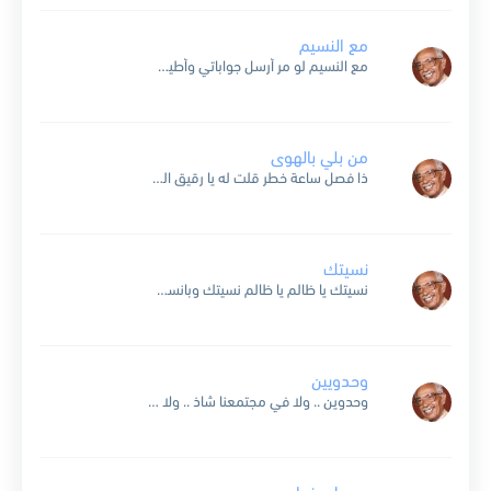
مع النسيم
مع النسيم لو مر أرسل جواباتي وأطيب تحياتي لك يا حلى يا أسمر وأنت ولا سائل عني وعن حالي لكن انا أستاهل هذا الجفاء وأكثر على أحر من نار كنت...
من بلي بالهوى
ذا فصل ساعة خطر قلت له يا رقيق الطبع كلمة ولو جبر خاطر راقب الله شفنا في خطر قال صبرك على حمل المشقه والاخطار من بلي بالهوى يصبر على الحلو...
نسيتك
نسيتك يا ظالم يا ظالم نسيتك وبانسى غرامك ويوم ما هويتك نسيتك كلمة أحبك نسيتها زمان وعطفي نسيته عليك والحنان وقدرت أكره يوم ما لقيتك نسيتك يا ما كنت تبكي...
وحدويين
وحدوين .. ولا في مجتمعنا شاذ .. ولا فينا انفصالي وحدوين .. ولا هذا جنوبي عاد .. ولا هذا شمالي بات يحضنا وطن .. وحدوي اسمه اليمن رفرفي يا راية...