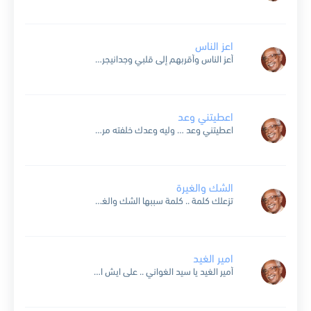
اعز الناس
أعز الناس وأقربهم إلى قلبي وجدانيجرحنا جرح في قلبي وبعد الود عادانينسى إني فرشت الأرض قدامه ورود..وخليته بعين الناس أجمل شيء في هذا الوجودأنا وحدي أنا غلطان أنا كنت أحسبه...
اعطيتني وعد
اعطيتني وعد … وليه وعدك خلفته مرتين والوعد كالرعد … يابن الناس وعد الحر دين ليه يا وافي خلفت الوعد ليه اللي في قلبك تعال قلي عليه ليه نتباعد وانا...
الشك والغيرة
تزعلك كلمة .. كلمة سببها الشك والغيرة وتبعدك عني ..عني وأنا ترميني للحيرة .. كذا برضه تجازيني .. تنسى حبي للآخر ومن كلمة تجافيني .. تنسى الماضي والحاضر وهي كلمة .. كلمة...
امير الغيد
أمير الغيد يا سيد الغواني .. على ايش الجفاء يا قرة العين أنا من يوم ما ربي بلاني .. بحبك ليلتي صارت بعامين وأنا لك يا رشأ سلمت أمري .. ولا أدري ما...