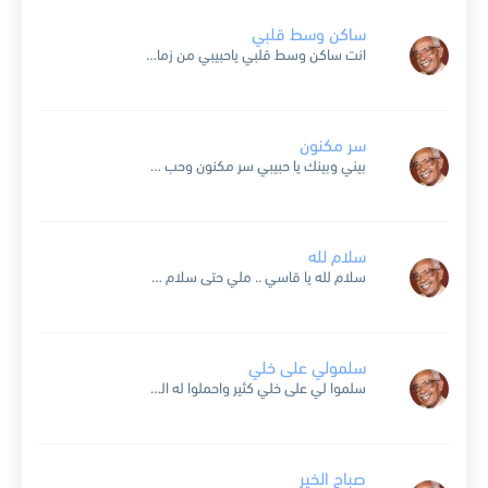
ساكن وسط قلبي
انت ساكن وسط قلبي ياحبيبي من زمان بعتني ضيعت حبي بعت عطفي والحنان وحبنا مسرع نسيته وأنت أول من هويته هكذا تنسى اللي كان يا حبيبي من زمان قلت لي...
سر مكنون
بيني وبينك يا حبيبي سر مكنون وحب غالي بالدماء واللحم معجون يا ساجي الأعيان والطرف ناعس في غيبتك أعيش مع الهواجس ريتك تعود يا حالي النون وخلي السر مكنون كتبت...
سلام لله
سلام لله يا قاسي .. ملي حتى سلام حرام الهجر يا ناسي .. وذي الكبره حرام و ليش تتكبر وأنا سلمت لك قلبي وتتنكر وأنا أوهبت لك حبي وعادك تمشي من جنبي...
سلمولي على خلي
سلموا لي على خلي كثير واحملوا له الشوق من قلبي الكبير وان سأل عن حالتي بالله أوصفو له لوعتي وان ما يصدق احلفوا له أن قلبي سناه يشتي يطير سلموا...
صباح الخير