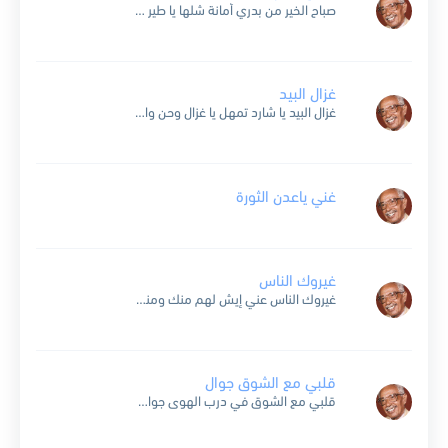
صباح الخير من بدري أمانة شلها يا طير وصحي اللي نوى هجري وقل له يا صباح الخير ومن همي وآهاتي تبلغ له تحياتي وأشواقي اليه ياطير وقل له يا صباح...
غزال البيد
غزال البيد يا شارد تمهل يا غزال وحن واعطف واقصر من عنادك والدلال وجي بالله سامرني وأنا شاسامرك وطيب خاطري ربي يطيب خاطرك ومن عين العدا يحميك ربي يا غزال...
غني ياعدن الثورة
غيروك الناس
غيروك الناس عني إيش لهم منك ومني ليش بالله غيروك ليش يشتوا يبعدوك ليش غيروك سمموا فكرك وجابوا لك كلام أثَّرك خلاَّك طولت الخصام بس لو تدري الحقيقة ماتفارقني دقيقة...
قلبي مع الشوق جوال
قلبي مع الشوق في درب الهوى جوال وأنا مع الشوق ، في درب الهوى جوال بأمشي لآخر مدى ، عمري وأنا جوال ماهمني الشوك يدميني ولا النار جوال ، بأكمل...