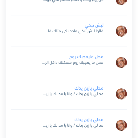
ليش تبكي
قالوا ليش تبكي ماحد بكى مثلك قلت أبكي من فقدي أعز ما أملك طول الحياة بابكي .. بابكي ولا بارتاح والدنيا ايش تسوى واللي أحبه راح كنت أحسبه صاين هواه...
محل مايعجبك روح
محل ما يعجبك روح مسكنك داخل الروح باتعذب على شانك وبقول مسموح محل ما يعجبك روح .. بصبر ع مجونك لأجل خاطر عيونك با يتمي فؤادي لك مدى العمر مفتوح...
مدلي يازين يدك
مد لي يا زين يدك / وانا با مد لك يا زين يديالفنان اللحجي محمد سعد عبداللله ضاع عمرك وانت وحدك / وانتهى عمري وانا عايش لوحدي ليش ما نرجع...
مدلي يازين يدك
مد لي يا زين يدك / وانا با مد لك يا زين يديالفنان اللحجي محمد سعد عبداللله ضاع عمرك وانت وحدك / وانتهى عمري وانا عايش لوحدي ليش ما نرجع...