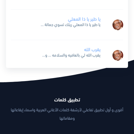
يا طير يا ذا المعلي
يا طير يا ذا المعلي ريتك تسوي جمالة تجزع سنا ارض خلي تعطيه مني رسالة كتبت فيها بدمع العين قصة غرامي شرحت له كيف من هجره هجرنا منامي ياطير .....
يقرب الله
يقرب الله لي بالعافيه والسلامه … وصل الحبيب الأغن ذاك الحبيب الذي حاز الحلا والوسامه … وكل معنى حسن ونسأل الله تعالى عودنا من تهامه … الى سفح صنعاء اليمن لأن...
تطبيق كلمات
أقوى و أول تطبيق تفاعلي لأرشفة كلمات الأغاني العربية واسماء إيقاعاتها
ومقاماتها