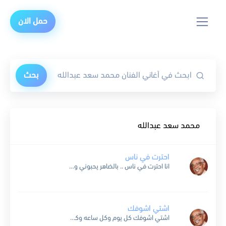
حمل الان
بحث
محمد سعد عبدالله
احترت في ناس
انا احترت في ناس .. بالضاهر يحبوني وبالخفا ياما ياما .. قالوا عني من كلام لاكن انا مالي من الناس .. خليهم يلوموني اللي يحب مثل حبي .. مايهموش الملام...
اشتي اشوفك
اشتي اشوفك كل يوم وكل ساعه وكل ليله وان غبت لحظه عن عيوني افقد البسمه الجميله انكتب لي عمر ثاني وانت جمبي كيف اصور لك حنيني ونبض قلبي اشتي اشوفك...