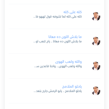
كله على كله
كله على كله لما تشوفه قول لههو فاكرنا ايه مش مالين عنيهروح قول له حصل ايه كله على كله ..هو فاكرنا ايه مش مالين عنيهبره واللي بره مين داحنا احنا...
ما بلاش اللون ده معانا
ما بلاش اللون ده معانا .. راح تتعب اوي ويانا والا احنا عشان بنحبك .. تشتري وتبيع في هوانا ما بلاش اللون ده معانا .. بلاش ده معانا هتلغول ليه...
والله ولعب الهوى
والله ولعب الهوى .. واحنا قاعدين سوى الورد راح كده .. والفل جه كده وبقيت من دا ودا .. سلطان اهل الهوى حبيبي السكره .. وغرامو غندره ورقه على ميه...
ياحلو الملامح
ياحلو الملامح .. يابو الرمش جارح بتعدي ونسيمك .. بيهفهف روايح ياحلو .. ياحلو الملامح ياغالي علينا .. واغلى من عنينا ياللي مفيش مثالك .. من الريف والمدينه وشعرك جدايل .....