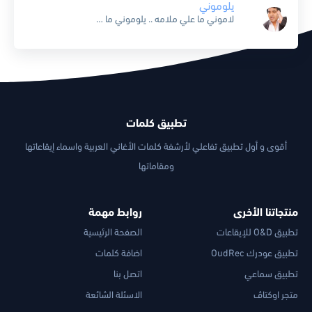
يلوموني
لاموني ما علي ملامه .. يلوموني ما علي ملامه يا خالك العنبري .. ح اديلك الاسمري ويلوموني ما علي ملامه .. ولاموني ما علي ملامه ولمت السكري .. اشويلك الجمبري...
تطبيق كلمات
أقوى و أول تطبيق تفاعلي لأرشفة كلمات الأغاني العربية واسماء إيقاعاتها
ومقاماتها
منتجاتنا الأخرى
روابط مهمة
تطبيق O&D للإيقاعات
الصفحة الرئيسية
تطبيق عودرك OudRec
اضافة كلمات
تطبيق سماعي
اتصل بنا
متجر اوكتاڤ
الاسئلة الشائعة