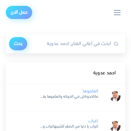
حمل الان
بحث
احمد عدوية
اتعلموها
ماتاخدوناش في الدوكه واتعلموها بقه وما تمسكوناش بالشوكه ماتاكلونا بالمعلقه اتعلموها اتعلموها بقه دا هواكم سرجي مرجي لا حكيم ولا تمرجي وبحركم عطشجي وميته مشلقه اتعلموها اتعلموها بقه اشيلك وانت...
اغراب
اغراب يا دنيا من الصغر للشيبهاغراب وطالت بيا الغيبهيا مضحكانا يوم ومبكيانا يوموموريانا كل حاجه عجيبهاغراب يا دنيامبيناموش يا ولدي ما بيناموشعشاق الليل يا ولدي ما بيناموشبايتين حيارى عايشين سهارىيا...