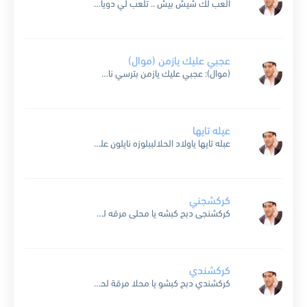
العب لك شيش بيش .. تلعب لي دوياك بلاش لعب الدراويش .. عقدتنا لازم تنفك نلعب .. نلعب .. نلعب .. نلعب طعم البسبوسه وبس .. مش عايز بيا تحس...
عجبي عليك يازمن (موال)
(موال): عجبي عليك يازمن بترسي ناس ع البر وناس تتوه في البحر آسوا العذاب وأمر وناس غلابه رزقهم من خرم إبره يمر عايشين كده في المحن ولا شافوا لحظه تسر...
عيله تايها
عبله تايها ياولاد الحلالببلوزه نايلون على جيبه ترجالالحلوه خوخه خوخه جت بعد دوخه دوخهواللي يلاقيها يخطرنا في الحال ياولاد الحلال شاطره وشطوره امره وامورهالقدر قلبتها على فمها ما طلعت لبابا طلعت...
كركشجني
كركشنجى دبح كبشه يا محلى مرقه لحم كبشه عكشو فركش نكشو طنش قلشو آقلش سبع سلاطين استسلطناهم من عند المستسلطانين تقدر يا مسلطن يا مستسلطن تستسلطنلنا سبع سلاطين زى ما...
كركشندي
كركشندي دبح كبشو يا محلا مرقة لحم كبشو عكشوا فركش نكشوا طنش الشو ما تإلش وسبع سلاطين اسطسلطناهم من عند المسطسلطنين تقدر يا مسلطن يا مستسلطن تستسلطن لنا سبع سلاطين...