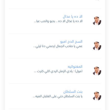
الا ده يا عذال
الا ده يا عذال الا ده .. بحبو والحب عباده بيقولوا ايه اسم الله عليه .. بيقولوا ايه اسم الله عليه عسل ابيض وحلاوته زياده .. الا ده يا عذال...
السح الدح امبو
عمي يا صاحب الجمال ارحمني دنا ليلي طال شوف لي جمال على قد الحال يعوض صبري اللي طال .. عمي .. يا صاحب الجمال السح الدح امبو ادي الواد لابوه...
المغنواتيه
(مول) : يادي الزمان الردي اللي كترت فيه المغنواتيه في ناس بتقول آه ياعيني بس الآه موش هيّه والفن مدرسه يا عيني والحياة كليه والحب موش حب لو مافهوش ملاغيه
بنت السلطان
يا بنت السلطان حني على الغلبان الميه في ايديكي وعدويه عطشانعلى كوبري عباس ماشيه واشيه الناسماشيه تبص عليكي با فروته باناناساديني اديني اكتردي الميه في ايدك سكرسعيده يا حلوه سعيدهومواصلاتك...