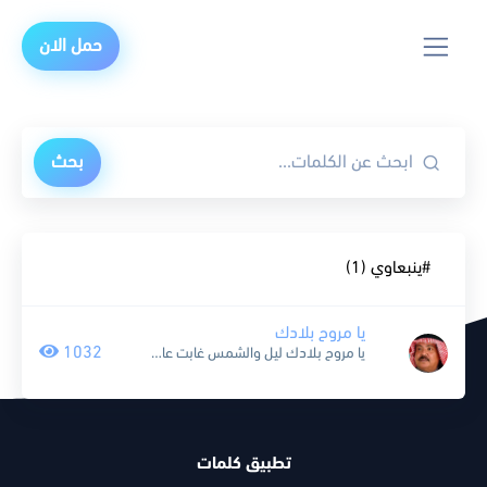
حمل الان
بحث
#ينبعاوي (1)
يا مروح بلادك
1032
يا مروح بلادك ليل والشمس غابت عادنا الا انطربنا والتلاحين طابت يا مروح وقلبي منكم مارتوى ارحمونا فضلية من لهيب الهوى لا تولوا وعيني من لظى الحب ذابت عادنا الا...
تطبيق كلمات