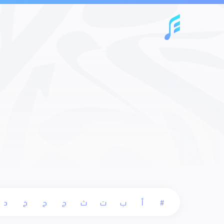
#
أ
ب
ت
ث
ج
ح
خ
د