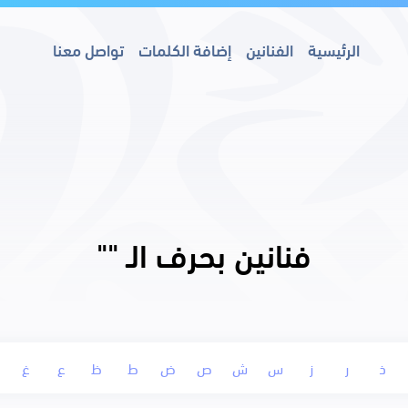
الرئيسية
الفنانين
إضافة الكلمات
تواصل معنا
فنانين بحرف الـ "
"
ذ
ر
ز
س
ش
ص
ض
ط
ظ
ع
غ