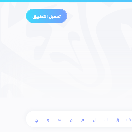
تحميل التطبيق
ف
ق
ك
ل
م
ن
ه
و
ي