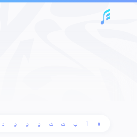
#
أ
ب
ت
ث
ج
ح
خ
د