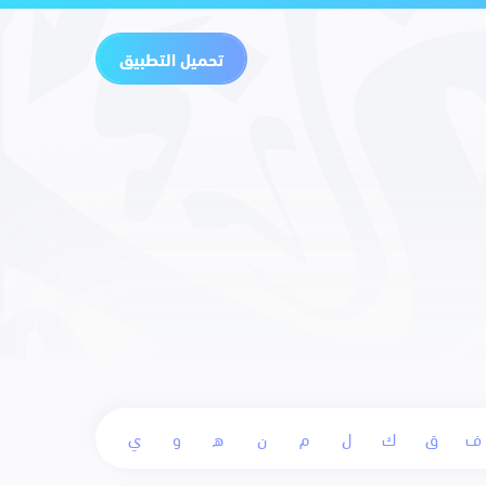
تحميل التطبيق
ف
ق
ك
ل
م
ن
ه
و
ي