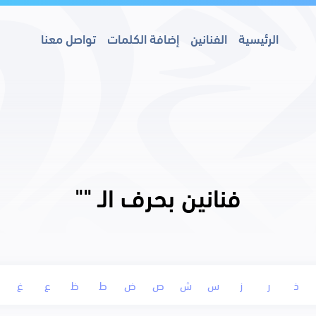
الرئيسية
الفنانين
إضافة الكلمات
تواصل معنا
فنانين بحرف الـ "
"
ذ
ر
ز
س
ش
ص
ض
ط
ظ
ع
غ