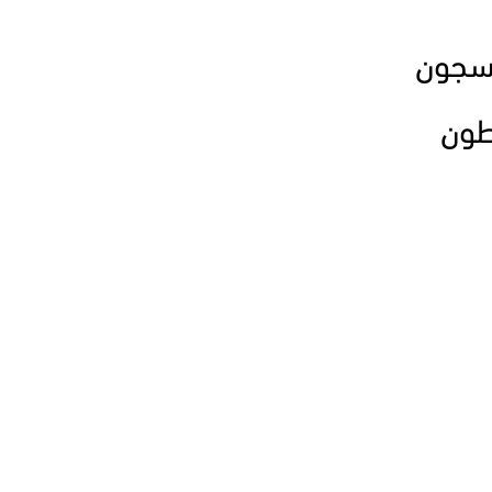
سجون
طون