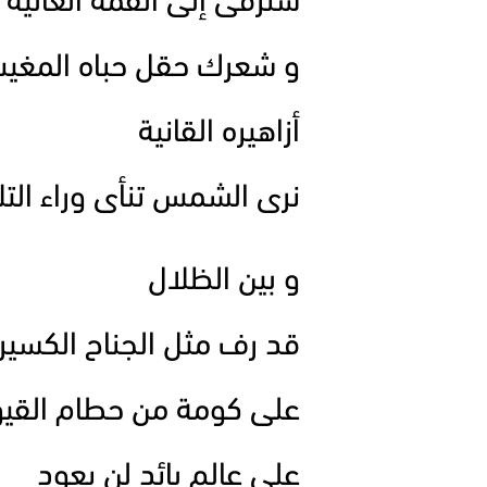
سنرقى إلى القمة العالية
و شعرك حقل حباه المغي
أزاهيره القانية
نرى الشمس تنأى وراء التل
و بين الظلال
قد رف مثل الجناح الكسير
على كومة من حطام القيو
على عالم بائد لن يعود