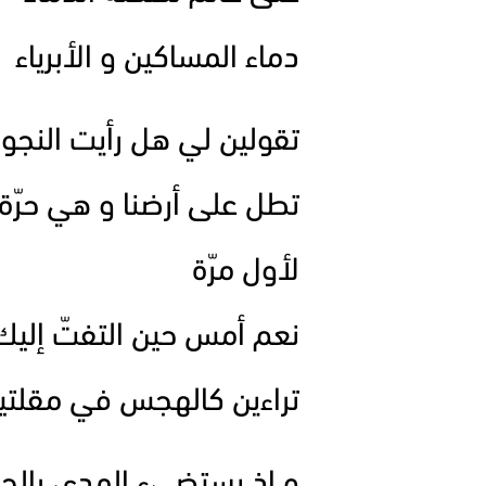
دماء المساكين و الأبرياء
تقولين لي هل رأيت النجو
تطل على أرضنا و هي حرّة
لأول مرّة
نعم أمس حين التفتّ إليك
تراءين كالهجس في مقلت
و إذ يستضيء المدى بالح