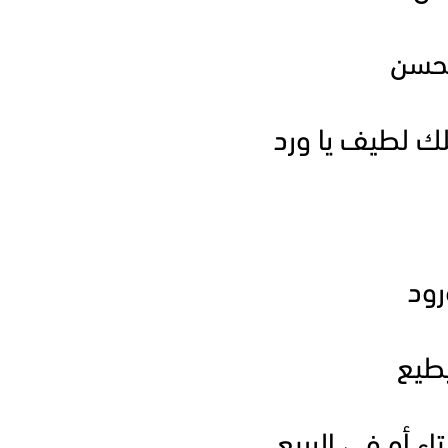
الحسن
ك لطيف يا ورد
رود
يطيع
 أو في الربيع