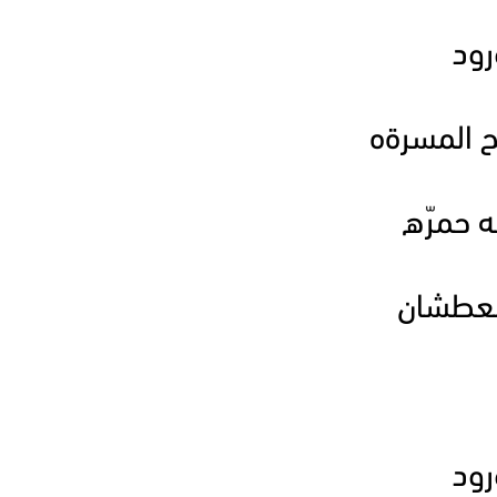
رود
ح المسرةه
 حمرّه
 العطشان
رود