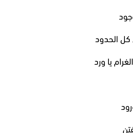
وجود
كل الحدود
غرام يا ورد
رود
فتن