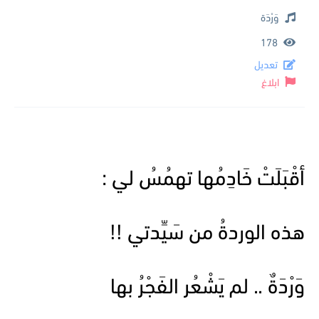
وَرْدَة
178
تعديل
ابلاغ
أقْبَلَتْ خَادِمُها تهمُسُ لي :
هذه الوردةُ من سَيِّدتي !!
وَرْدَةٌ .. لم يَشْعُر الفَجْرُ بها