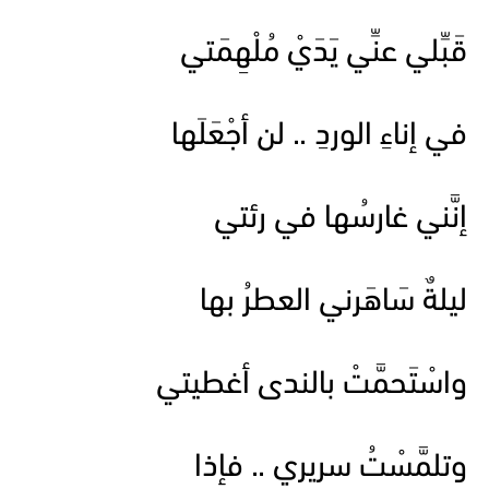
قَبِّلي عنِّي يَدَيْ مُلْهِمَتي
في إناءِ الوردِ .. لن أجْعَلَها
إنَّني غارسُها في رئتي
ليلةٌ سَاهَرني العطرُ بها
واسْتَحمَّتْ بالندى أغطيتي
وتلمَّسْتُ سريري .. فإذا