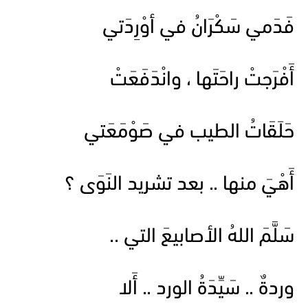
فَدَمي سَكْرَانُ في أوْرِدَتي
أَفْرَجتْ راحَتَها ، وانْدَفَعَتْ
حَلَقَاتُ الطيب في صَوْمَعَتي
أَهْيَ منها .. بعد تشريد النَوَى ؟
سَلَّمَ اللهُ الأصابيعَ التي ..
وردةٌ .. سَيِّدَةُ الورد .. أَلا