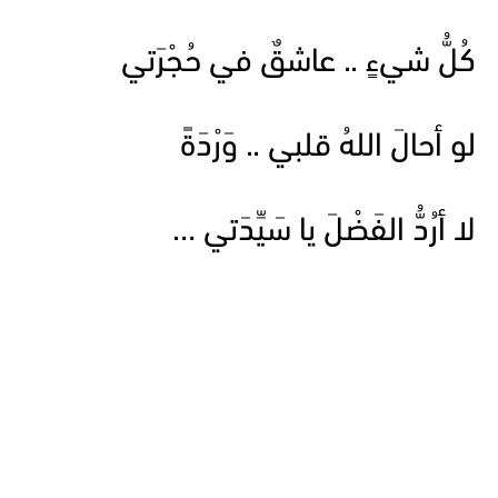
كُلُّ شيءٍ .. عاشقٌ في حُجْرَتي
لو أحالَ اللهُ قلبي .. وَرْدَةً
لا أرُدُّ الفَضْلَ يا سَيِّدَتي …