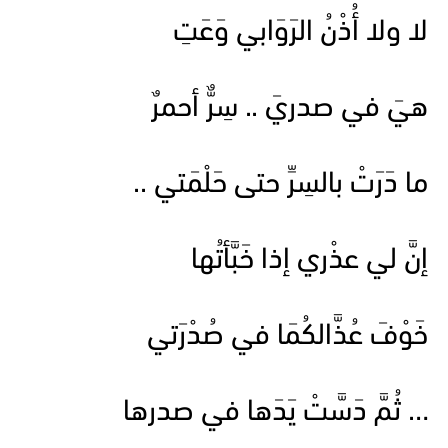
لا ولا أُذْنُ الرَوَابي وَعَتِ
هيَ في صدريَ .. سِرٌّ أحمرٌ
ما دَرَتْ بالسِرِّ حتى حَلْمَتي ..
إنَّ لي عذْري إذا خَبَّأتُها
خَوْفَ عُذَّالكُمَا في صُدْرَتي
… ثُمَّ دَسَّتْ يَدَها في صدرها