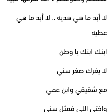
لا أبد ما هي هديه .. لا أبد ما هي
عطيه
ابنك ابنك يا وطن
لا يغرك صغر سني
مع شقيقي وابن عمي
واختي اللي فمثل سني