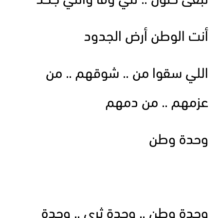
تبقى حنون .. للي وفا واللي جحد
أنت الوطن أرض الجدود
اللي سقوا من .. شوقهم .. من
عزمهم .. من دمهم
وحدة وطن
وحدة وطن .. وحدة ثرى .. وحدة