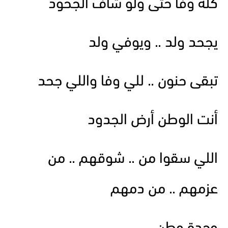
كله وفا حتى ولو شاف الجحود
يجحد ولد .. ويوفي ولد
تبقى حنون .. للي وفا واللي جحد
أنت الوطن أرض الجدود
اللي سقوا من .. شوقهم .. من
عزمهم .. من دمهم