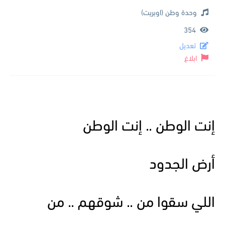
وحدة وطن (اوبريت)
354
تعديل
ابلاغ
إنت الوطن .. إنت الوطن
أرض الجدود
اللي سقوا من .. شوقهم .. من