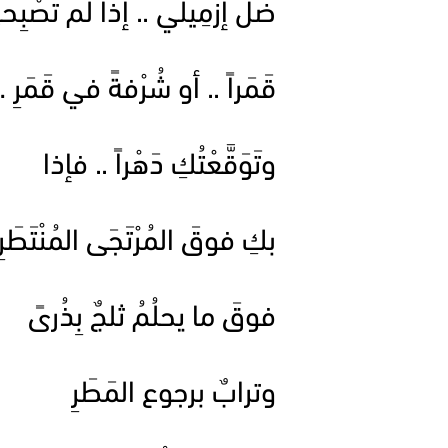
ضَلَّ إزْمِيلي .. إذا لم تُصْبِ
قَمَراً .. أو شُرْفةً في قَمَرِ 
وتَوَقَّعْتُكِ دَهْراً .. فإذا
بكِ فوقَ المُرْتَجَى المُنْتَطَرِ
فوقَ ما يحلُمُ ثلجٌ بِذُرىً
وترابٌ برجوع المَطَرِ