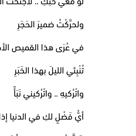
لو معي حبُّكِ .. لاجْتَحْتُ ا
ولحرَّكْتُ ضميرَ الحَجَرِ
في عُرَى هذا القميص الأح
تُنْبِئي الليلَ بهذا الخَبَرِ
واتْرُكيهِ .. واتْرُكيني نَبَأً
أيُّ فَضْلٍ لكِ في الدنيا إذا