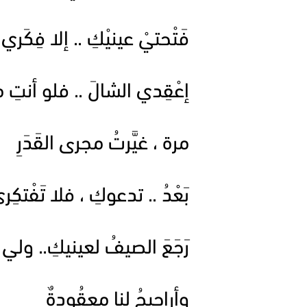
فَتْحتيْ عينيْكِ .. إلا فِكَري
إعْقِدي الشالَ .. فلو أنتِ
مرة ، غيَّرتُ مجرى القَدَرِ
بَعْدُ .. تدعوكِ ، فلا تَفْتكِر
رَجَعَ الصيفُ لعينيكِ.. ولي
وأراجيحُ لنا معقُودةٌ