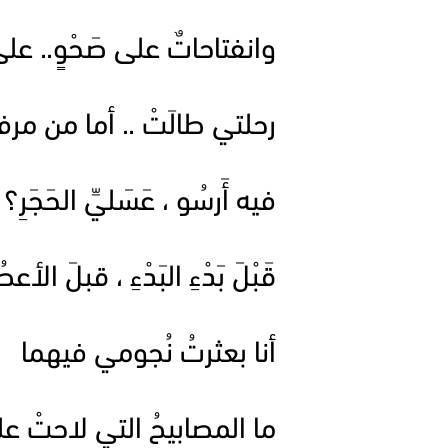
وانفتاحاتٌ على صَحْوٍ.. عل
رحلتي طالَتْ .. أما من مرفأ
فيه أَرسُو ، عَسَليِّ الحَجَرِ؟
قَبْلَ بَدْءِ البَدْءِ ، قبلَ الأعص
أنا بعثرتُ نُجومي فيهما
ما المصابيحُ التي لاحتْ ع