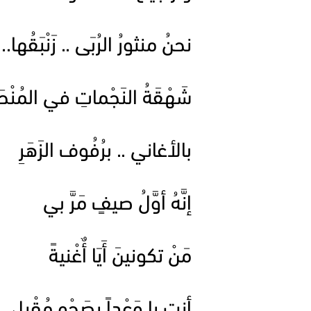
نحنُ منثورُ الرُبَى .. زَنْبَقُها..
شَهْقَةُ النَجْماتِ في المُنْحَد
بالأغاني .. برُفُوف الزَهَرِ
إنَّهُ أوَّلُ صيفٍ مَرَّ بي
مَنْ تكونينَ أَيَا أٌغْنيةً
أنتِ يا وَعْداً يصَحْوٍ مُقْبِلٍ