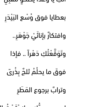
بعطايا فوق وُسْع البَيْدَرِ
وافتكارٌ بإنائَيْ جَوْهَرِ..
وتَوَقَّعْتُكِ دَهْراً .. فإذا
فوقَ ما يحلُمُ ثلجٌ بِذُرىً
وترابٌ برجوع المَطَرِ