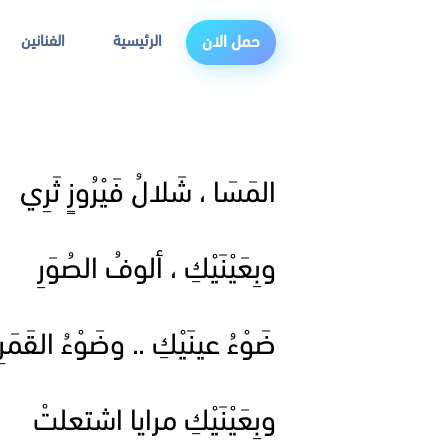
الرئيسية
الفنانين
حمل الان
المَسَا ، شَلالُ فَيْرُوزٍ ثَرِي
وبِعَيْنَيْكِ ، ألوفُ الصُوَرِ
ضَوْءُ عينَيْكِ .. وضَوْءُ القَمَرِ
وبِعَيْنَيْكِ مرايا اشتعلتْ