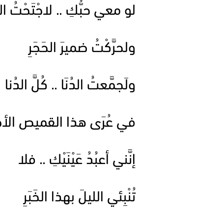
لو معي حبُّكِ .. لاجْتَحْتُ ا
ولحرَّكْتُ ضميرَ الحَجَرِ
ولَجمَّعتُ الدُنَا .. كُلَّ الدُنا
في عُرَى هذا القميص الأح
إنَّني أعبُدُ عَيْنَيْكِ .. فلا
تُنْبِئي الليلَ بهذا الخَبَرِ