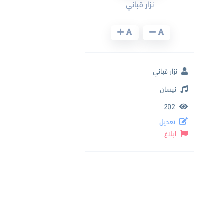
نزار قباني
نزار قباني
نيسَان
202
تعديل
ابلاغ