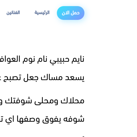
الرئيسية
الفنانين
حمل الان
نايم حبيبي نام نوم العوا
يسعد مساك جعل تصبح عل
محلاك ومحلى شوفتك وا
شوفه يفوق وصفها اي تع