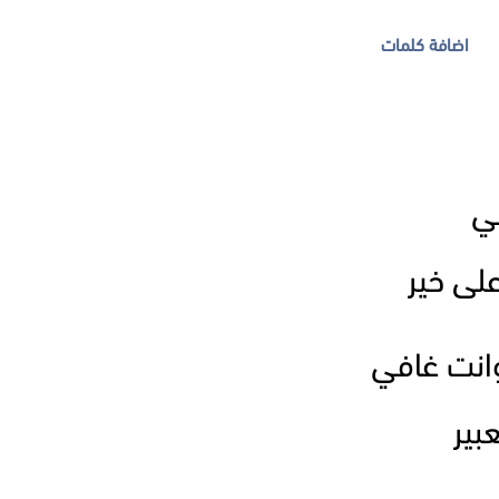
اضافة كلمات
في
ى خير
نت غافي
بير