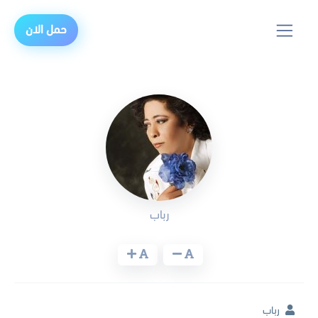
حمل الان
رباب
رباب