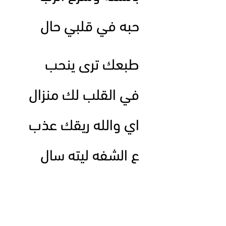
حبه في قلبي حال
طبعك ترى ينحب
في القلب لك منزال
اي والله ريقك عذب
ع الشفه ليته سال