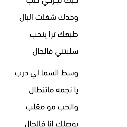
حبك لجرحي طب
وحدك شغلت البال
طبعك ترا ينحب
سلبتني فالحال
وسط السما لي درب
يا نجمه ماتنطال
والحب مو مقلب
بوصلك انا فالحال