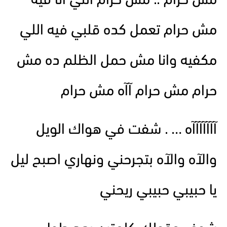
مش حرام .. مش حرام اللي انا فيه
مش حرام تعمل كده قلبي فيه اللي
مكفيه وانا مش حمل الظلم ده مش
حرام مش حرام آآه مش حرام
آآآآآآآه … . شفت في هواك الويل
والآه والآه بتجرحني ونهاري اصبح ليل
يا حبيبي حبيبي ريحني