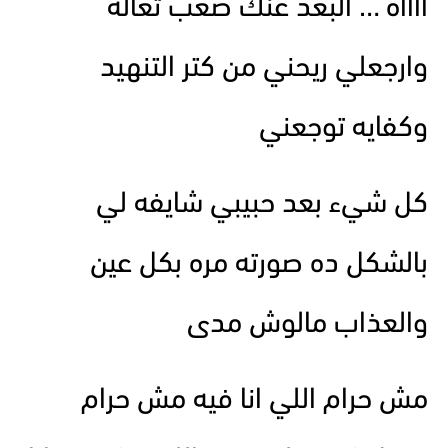
آآآآه … البعد عنك صعب تعاله
وارجعلي ريحني من كتر التنهيد
وكفايه توجعني
كل شيء بعد حبيبي شايفه لي
بالشكل ده صورته مره بكل عين
والعذاب مالوش مدى
مش حرام اللي انا فيه مش حرام