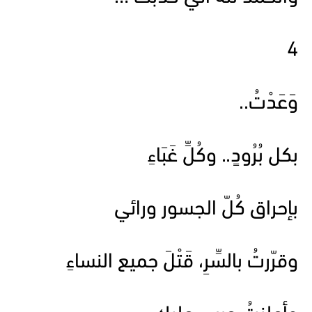
4
وَعَدْتُ..
بكل بُرُودٍ.. وكُلِّ غَبَاءِ
بإحراق كُلّ الجسور ورائي
وقرّرتُ بالسِّرِ، قَتْلَ جميع النساءِ