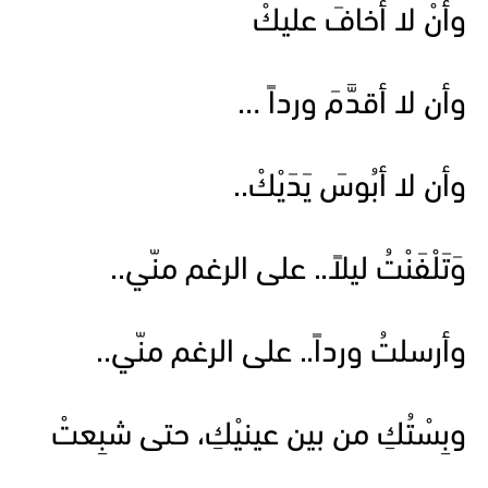
وأنْ لا أخافَ عليكْ
وأن لا أقدَّمَ ورداً …
وأن لا أبُوسَ يَدَيْكْ..
وَتَلْفَنْتُ ليلاً.. على الرغم منّي..
وأرسلتُ ورداً.. على الرغم منّي..
وبِسْتُكِ من بين عينيْكِ، حتى شبِعتْ