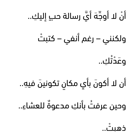
أنْ لا أوجِّهَ أيَّ رسالة حبٍ إليكِ..
ولكنني – رغم أنفي – كتبتْ
وعَدْتُكِ..
أن لا أكونَ بأيِ مكانٍ تكونينَ فيهِ..
وحين عرفتُ بأنكِ مدعوةٌ للعشاءِ..
ذهبتْ..