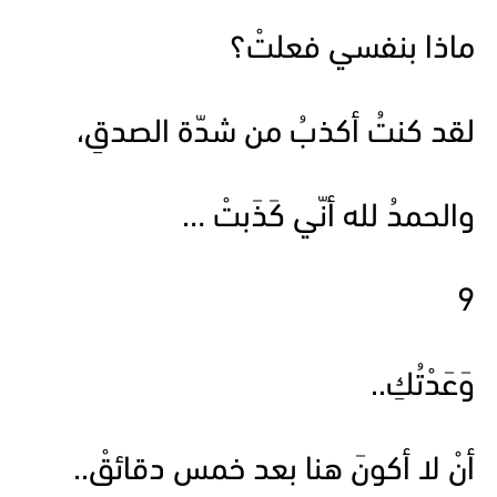
ماذا بنفسي فعلتْ؟
لقد كنتُ أكذبُ من شدّة الصدقِ،
والحمدُ لله أنّي كَذَبتْ …
9
وَعَدْتُكِ..
أنْ لا أكونَ هنا بعد خمس دقائقْ..