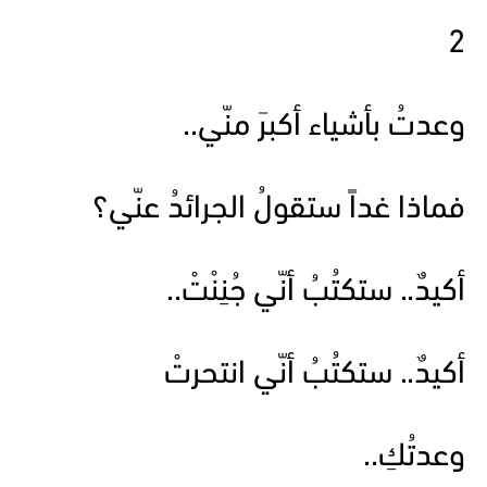
2
وعدتُ بأشياء أكبرَ منّي..
فماذا غداً ستقولُ الجرائدُ عنّي؟
أكيدٌ.. ستكتُبُ أنّي جُنِنْتْ..
أكيدٌ.. ستكتُبُ أنّي انتحرتْ
وعدتُكِ..