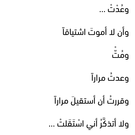
وعُدْتْ …
وأن لا أموتَ اشتياقاً
ومُتّْ
وعدتُ مراراً
وقررتُ أن أستقيلَ مراراً
ولا أتذكَّرُ أني اسْتَقَلتْ …