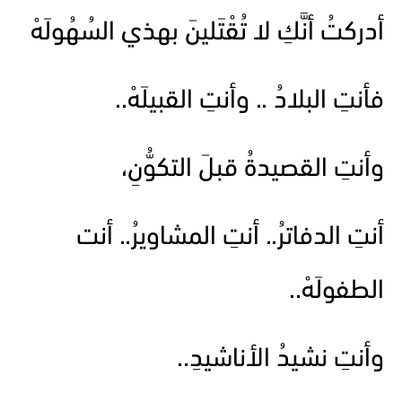
أدركتُ أنَّكِ لا تُقْتَلينَ بهذي السُهُولَهْ
فأنتِ البلادُ .. وأنتِ القبيلَهْ..
وأنتِ القصيدةُ قبلَ التكوُّنِ،
أنتِ الدفاترُ.. أنتِ المشاويرُ.. أنت
الطفولَهْ..
وأنتِ نشيدُ الأناشيدِ..