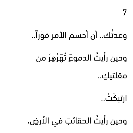
7
وعدتُكِ.. أن أحسِمَ الأمرَ فوْراً..
وحين رأيتُ الدموعَ تُهَرْهِرُ من
مقلتيكِ..
ارتبكْتْ..
وحين رأيتُ الحقائبَ في الأرضِ،