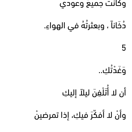
وكانت جميعُ وعودي
دُخَاناً ، وبعثرتُهُ في الهواءِ.
5
وَغَدْتُكِ..
أن لا أُتَلْفِنَ ليلاً إليكِ
وأنْ لا أفكّرَ فيكِ، إذا تمرضينْ