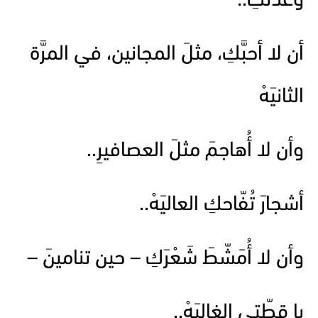
وعدتُكِ..
أن لا أحبَّكِ، مثلَ المجانين، في المرَّة
الثانيَهْ
وأن لا أُهاجمَ مثلَ العصافيرِ..
أشجارَ تُفّاحكِ العاليَهْ..
وأن لا أُمَشّطَ شَعْرَكِ – حين تنامينَ –
يا قطّتي الغاليَهْ..