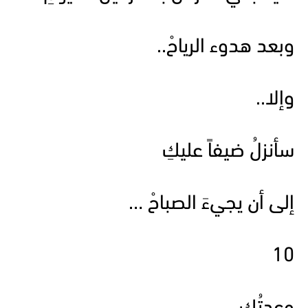
وبعد هدوء الرياحْ..
وإلا..
سأنزلُ ضيفاً عليكِ
إلى أن يجيءَ الصباحْ …
10