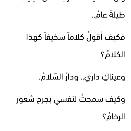
طيلةَ عامْ..
فكيف أقولُ كلاماً سخيفاً كهذا
الكلامْ؟
وعيناكِ داري.. ودارُ السَلامْ.
وكيف سمحتُ لنفسي بجرح شعور
الرخامْ؟