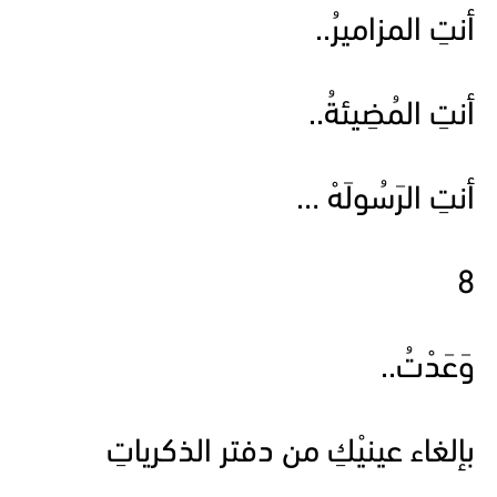
أنتِ المزاميرُ..
أنتِ المُضِيئةُ..
أنتِ الرَسُولَهْ …
8
وَعَدْتُ..
بإلغاء عينيْكِ من دفتر الذكرياتِ