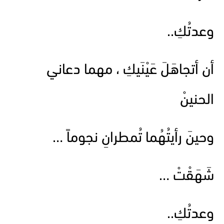
وعدتُكِ..
أن أتجاهَلَ عَيْنَيكِ ، مهما دعاني
الحنينْ
وحينَ رأيتُهُما تُمطرانِ نجوماً …
شَهَقْتْ …
وعدتُكِ..