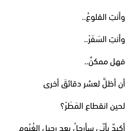
وأنتِ القلوعُ..
وأنتِ السَفَرْ..
فهل ممكنٌ..
أن أظلَّ لعشر دقائقَ أخرى
لحين انقطاع المَطَرْ؟
أكيدٌ بأنّي سأرحلُ بعد رحيل الغُيُومِ