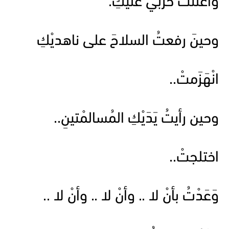
وأعلنتُ حربي عليكِ.
وحينَ رفعتُ السلاحَ على ناهديْكِ
انْهَزَمتْ..
وحين رأيتُ يَدَيْكِ المُسالمْتينِ..
اختلجتْ..
وَعَدْتُ بأنْ لا .. وأنْ لا .. وأنْ لا ..