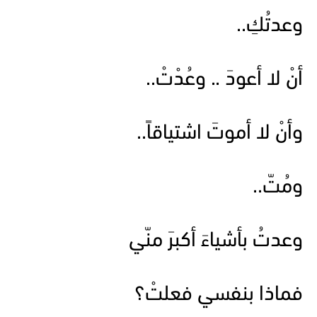
وعدتُكِ..
أنْ لا أعودَ .. وعُدْتْ..
وأنْ لا أموتَ اشتياقاً..
ومُتّ..
وعدتُ بأشياءَ أكبرَ منّي
فماذا بنفسي فعلتْ؟