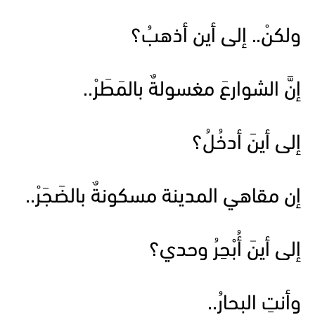
ولكنْ.. إلى أين أذهبُ؟
إنَّ الشوارعَ مغسولةٌ بالمَطَرْ..
إلى أينَ أدخُلُ؟
إن مقاهي المدينة مسكونةٌ بالضَجَرْ..
إلى أينَ أُبْحِرُ وحدي؟
وأنتِ البحارُ..