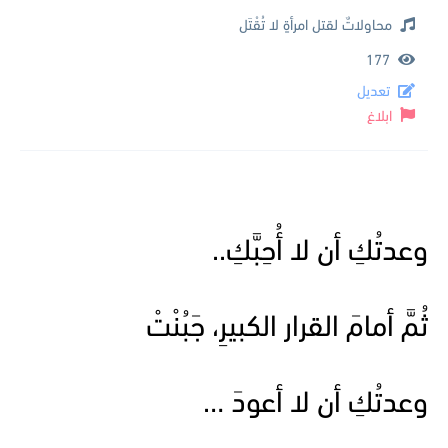
محاولاتٌ لقتل امرأةٍ لا تُقْتَل
177
تعديل
ابلاغ
وعدتُكِ أن لا أُحِبَّكِ..
ثُمَّ أمامَ القرار الكبيرِ، جَبُنْتْ
وعدتُكِ أن لا أعودَ …