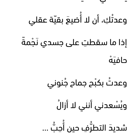
وعدتُكِ، أن لا أُضيعَ بقيّة عقلي
إذا ما سقطتِ على جسدي نَجْمةً
حافيَهْ
وعدتُ بكبْح جماح جُنوني
ويُسْعدني أنني لا أزالُ
شديدَ التطرُّفِ حين أُحِبُّ …