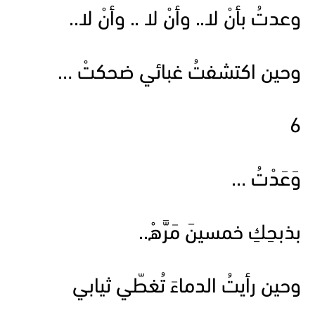
وعدتُ بأنْ لا.. وأنْ لا .. وأنْ لا..
وحين اكتشفتُ غبائي ضحكتْ …
6
وَعَدْتُ …
بذبحِكِ خمسينَ مَرَّهْ..
وحين رأيتُ الدماءَ تُغطّي ثيابي