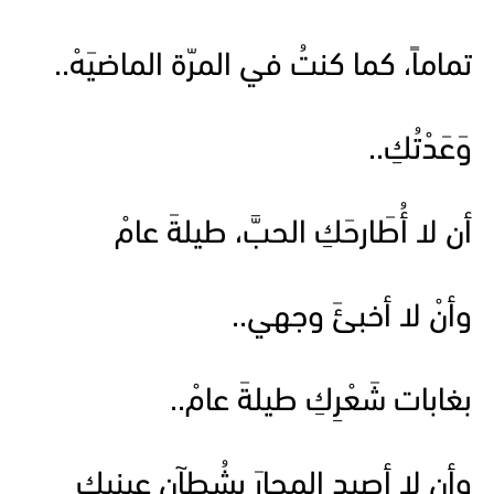
تماماً، كما كنتُ في المرّة الماضيَهْ..
وَعَدْتُكِ..
أن لا أُطَارحَكِ الحبَّ، طيلةَ عامْ
وأنْ لا أخبئَ وجهي..
بغابات شَعْرِكِ طيلةَ عامْ..
وأن لا أصيد المحارَ بشُطآن عينيكِ