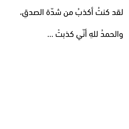
لقد كنتُ أكذبُ من شدّة الصدقِ،
والحمدُ للهِ أنّي كذبتْ …