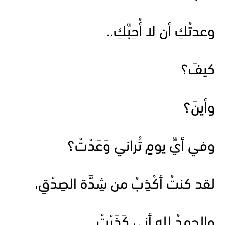
وعدتُكِ أن لا أُحِبَّكِ..
كيفَ؟
وأينَ؟
وفي أيِّ يومٍ تُراني وَعَدْتْ؟
لقد كنتُ أكْذِبُ من شِدَّة الصِدْقِ،
والحمدُ لله أني كَذَبْتْ …