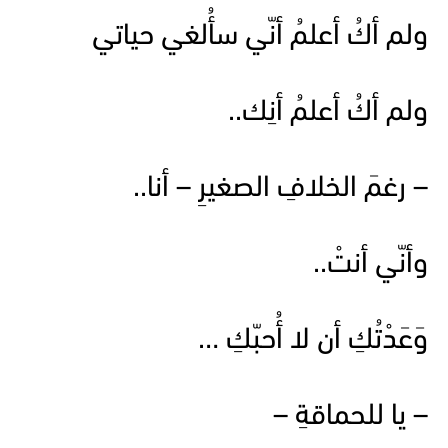
ولم أكُ أعلمُ أنّي سأُلغي حياتي
ولم أكُ أعلمُ أنِك..
– رغمَ الخلافِ الصغيرِ – أنا..
وأنّي أنتْ..
وَعَدْتُكِ أن لا أُحبّكِ …
– يا للحماقةِ –