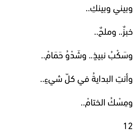
وبيني وبينكِ..
خبزٌ.. وملحٌ..
وسَكْبُ نبيذٍ.. وشَدْوُ حَمَامْ..
وأنتِ البدايةُ في كلّ شيءٍ..
ومِسْكُ الختامْ..
12