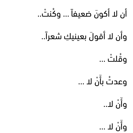
أن لا أكونَ ضعيفاً … وكُنتْ..
وأن لا أقولَ بعينيكِ شعراً..
وقُلتْ …
وعدتُ بأَنْ لا …
وأَنْ لا..
وأَنْ لا …