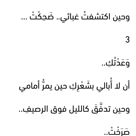
وحين اكتشفتُ غبائي.. ضَحِكْتْ …
3
وَعَدْتُكِ..
أن لا أُبالي بشَعْرِكِ حين يمرُّ أمامي
وحين تدفَّقَ كالليل فوق الرصيفِ..
صَرَخْتْ..