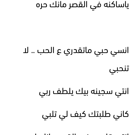
ياساكنه في القصر مانك حره
انسي حبي ماتقدري ع الحب .. لا
تنحبي
انتي سجينه بيك يلطف ربي
كاني طلبتك كيف لي تلبي