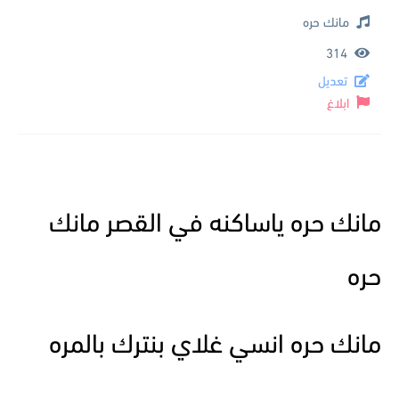
مانك حره
314
تعديل
ابلاغ
مانك حره ياساكنه في القصر مانك
حره
مانك حره انسي غلاي بنترك بالمره