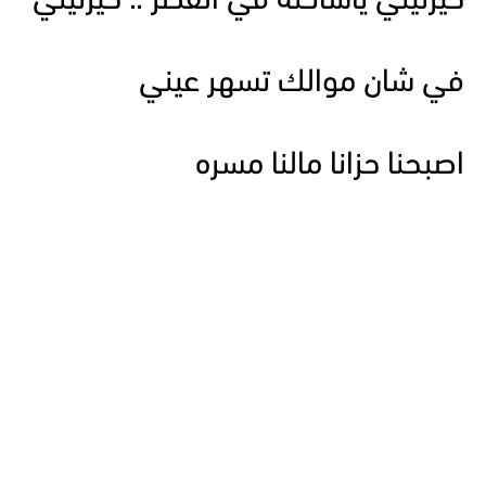
حيرتيني ياساكنه في القصر .. حيرتيني
في شان موالك تسهر عيني
اصبحنا حزانا مالنا مسره