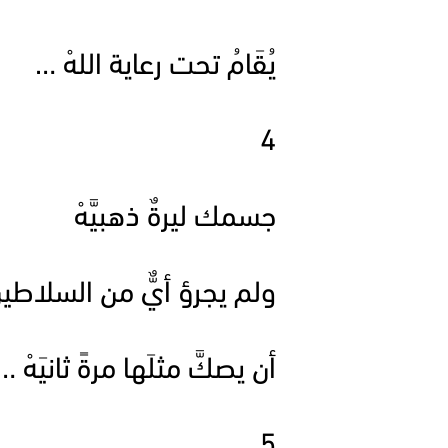
يُقَامُ تحت رعاية اللهْ …
4
جسمك ليرةٌ ذهبيَّهْ
ولم يجرؤ أيٌّ من السلاطين
أن يصكَّ مثلَها مرةً ثانيَهْ …
5