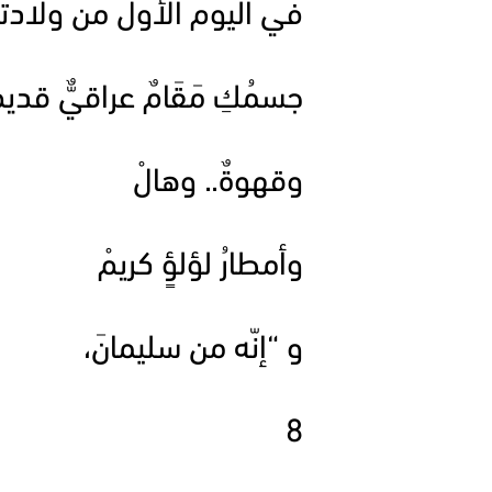
في اليوم الأول من ولادته
جسمُكِ مَقَامٌ عراقيٌّ قديم
وقهوةٌ.. وهالْ
وأمطارُ لؤلؤٍ كريمْ
و “إنّه من سليمانَ،
8