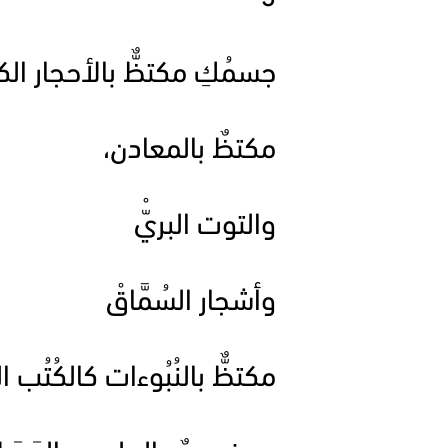
جسمُكِ مكتظٌّ بالأحجار الكر
مكتظٌ بالمعادن،
والتوت البريّْ
وأشجار السُمَّاقْ
مكتظٌّ بالنُبُوءات كالكُتُب ا