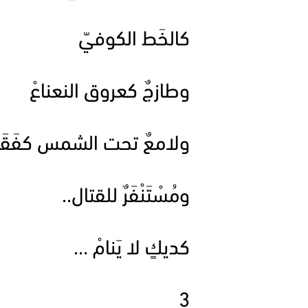
كالخَط الكوفيّ
وطازجٌ كعروق النعناعْ
ولامعٌ تحت الشمس كفَقَمةِ
ومُسْتَنْفَرٌ للقتال..
كديكٍ لا يَنامْ …
3