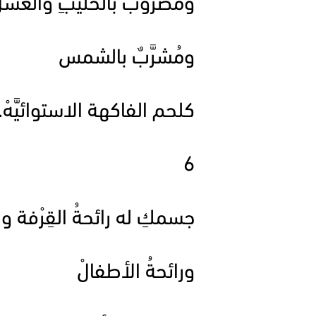
ومضروبٌ بالحليبِ والعَسَل
ومُشرَّبٌ بالشمس
كلحم الفاكهة الاستوائيَّهْ..
6
جسمكِ له رائحةُ القِرْفة وا
ورائحةُ الأطفالْ