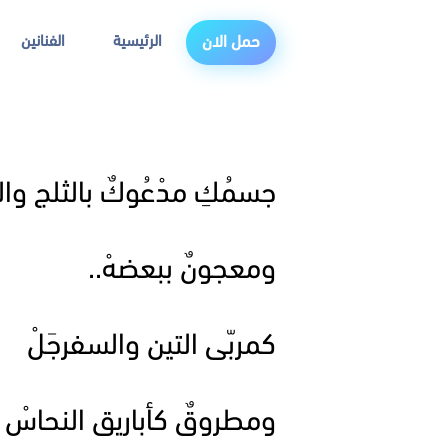
الرئيسية
الفنانين
حمل الان
جسمُكِ مدْعُوكٌ بالثلج والنا
ومعجونٌ ببعضهْ..
كمربّى التين والسفرجَلْ
ومطروقٌ كأباريق النحاسْ