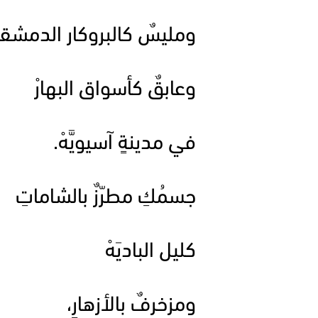
ومليسٌ كالبروكار الدمشقي
وعابقٌ كأسواق البهارْ
في مدينةٍ آسيويَّهْ.
جسمُكِ مطرّزٌ بالشاماتِ
كليل الباديَهْ
ومزخرفٌ بالأزهارِ،