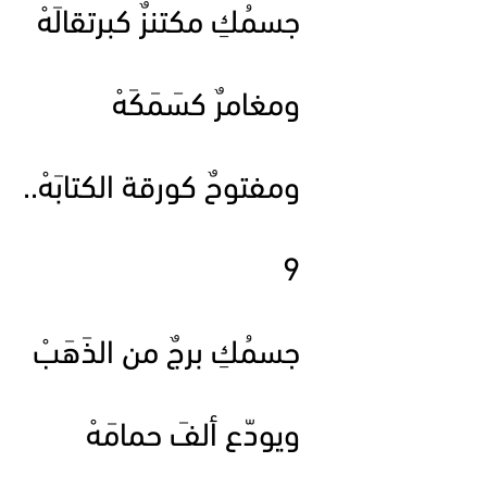
جسمُكِ مكتنزٌ كبرتقالَهْ
ومغامرٌ كسَمَكَهْ
ومفتوحٌ كورقة الكتابَهْ..
9
جسمُكِ برجٌ من الذَهَبْ
ويودّع ألفَ حمامَهْ