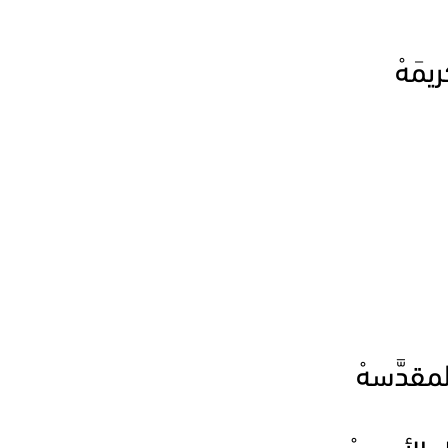
يمَهْ
لمقدَّسهْ