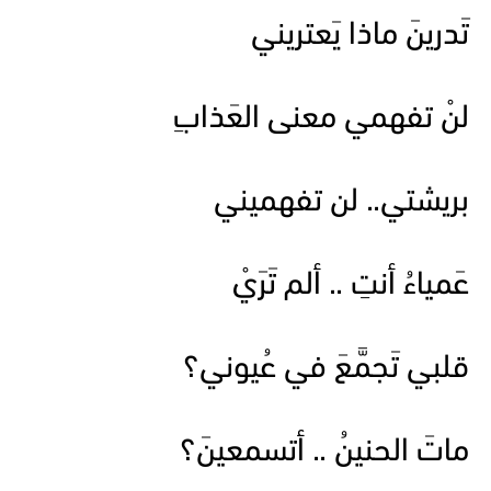
تَدرينَ ماذا يَعتريني
لنْ تفهمي معنى العَذابِ
بريشتي.. لن تفهميني
عَمياءُ أنتِ .. ألم تَرَيْ
قلبي تَجمَّعَ في عُيوني؟
ماتَ الحنينُ .. أتسمعينَ؟