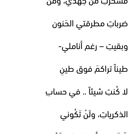
فسخرتِ من جُهدي، ومن
ضرباتِ مطرقتي الحَنون
وبقيتِ – رغم أناملي-
طيناً تراكمَ فوق طينِ
لا كُنتِ شيئاً .. في حسابِ
الذكرياتِ، ولَنْ تَكُوني