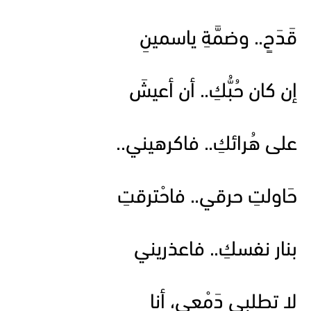
قَدَحٍ.. وضمَّةِ ياسمينِ
إن كان حُبُّكِ.. أن أعيشَ
على هُرائكِ.. فاكرهيني..
حَاولتِ حرقي.. فاحْترقتِ
بنار نفسكِ.. فاعذريني
لا تطلبي دَمْعي، أنا