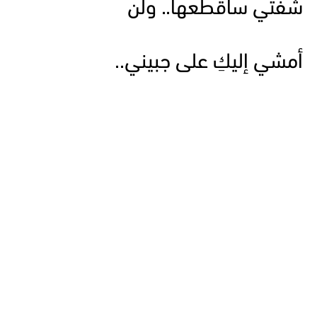
شَفَتي سأقطعها.. ولَنْ
أمشي إليكِ على جبيني..