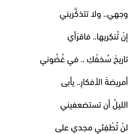
وجهي.. ولا تتذكَّريني
إنْ تُنكِريها.. فاقرَأي
تاريخَ سُخفْكِ .. في غُضُوني
أمريضةَ الأفكارِ.. يأبى
الليلُ أن تستضعفيني
لنْ تُطْفِئي مجدي على