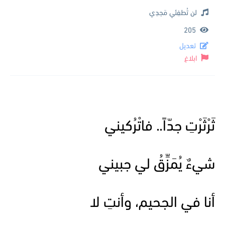
لن تُطفِئي مَجدِي
205
تعديل
ابلاغ
ثَرْثَرْتِ جدّاً.. فاتْرُكيني
شيءٌ يُمَزِّقُ لي جبيني
أنا في الجحيم، وأنتِ لا