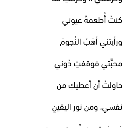
كنتُ أُطعمهُ عيوني
ورأيتني أهَبُ النُجومَ
محبَّتي فوقفتِ دُوني
حاولتُ أن أعطيكِ من
نفسي، ومن نور اليقينِ