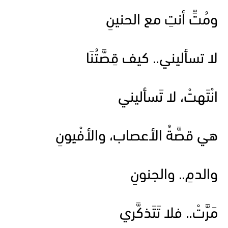
ومُتِّ أنتِ مع الحنينِ
لا تسأليني.. كيف قِصَّتُنَا
انْتَهتْ، لا تَسأليني
هي قصَّةُ الأعصاب، والأفْيونِ
والدمِ.. والجنونِ
مَرَّتْ.. فلا تَتَذكَّري