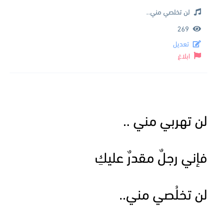
لن تخلصي مني..
269
تعديل
ابلاغ
لن تهربي مني ..
فإني رجلٌ مقدرٌ عليكِ
لن تخلُصي مني..