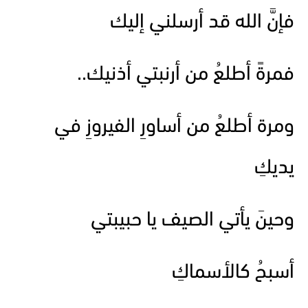
فإنَّ الله قد أرسلني إليك
فمرةً أطلعُ من أرنبتي أذنيك..
ومرة أطلعُ من أساورِ الفيروزِ في
يديكِ
وحينَ يأتي الصيف يا حبيبتي
أسبحُ كالأسماكِ