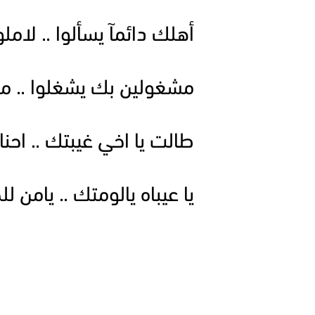
أهلك دائمآ يسألوا .. لاملو
مشغولين بك يشغلوا .. م
طالت يا اخي غيبتك .. احن
يا عيباه يالومتك .. يامن ل