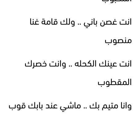
انت غصن باني .. ولك قامة غنا
منصوب
انت عينك الكحله .. وانت خصرك
المقطوب
وانا متيم بك .. ماشي عند بابك قوب