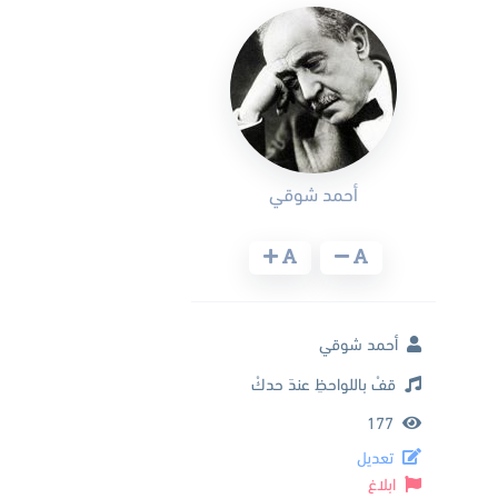
أحمد شوقي
أحمد شوقي
قفْ باللواحظِ عندَ حدكْ
177
تعديل
ابلاغ