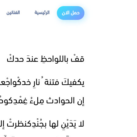
الرئيسية
الفنانين
حمل الان
قفْ باللواحظِ عندَ حدكْ
يكفيكَ فتنة ُ نارِ خدكْواجْعل 
إن الحوادث مِلءُ غِمْدِك
لا يَدَيْنِ لها بجُنْدِكنظرتْ إ