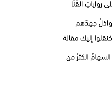
ى رِواياتِ القَنَا
لعواذلُ جهدَهم
لوا إليك مقالة
السهامُ الكثرُ من