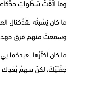
وما اتَّقَتْ سَطَواتِ حدِّكأَعل
ما كان نِسْبتُه لقَدِّكنال ا
وسمعتَ منهم فرق جهدكنق
ما كان أَكثَرُها لعبدكما بي 
جَفْنَيْكَ، لكنْ سهمُ بُعْدِك