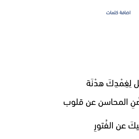
اضافة كلمات
لِغِمْدِكَ هدْنَة
وصُنِ المحاسن عن قلوب
ليكَ عن الفُتورِ