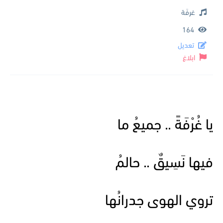
غرفَة
164
تعديل
ابلاغ
يا غُرْفَةً .. جميعُ ما
فيها نَسِيقٌ .. حالمُ
تروي الهوى جدرانُها