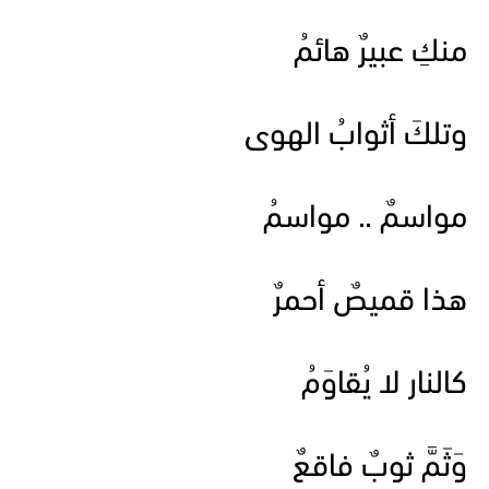
منكِ عبيرٌ هائمُ
وتلكَ أثوابُ الهوى
مواسمٌ .. مواسمُ
هذا قميصٌ أحمرٌ
كالنار لا يُقاوَمُ
وَثَمَّ ثوبٌ فاقعٌ