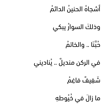
أشجاهُ الحنينُ الدائمُ
وذلكَ السوارُ يبكي
حُبَّنَا .. والخاتمُ
في الركن منديلٌ .. يُناديني
شَفِيفٌ فاغِمُ
ما زالَ في خُيُوطهِ