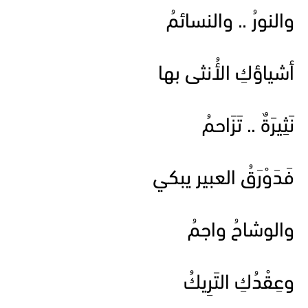
والنورُ .. والنسائمُ
أشياؤكِ الأُنثى بها
نَثِيرَةٌ .. تَزَاحمُ
فَدَوْرَقُ العبير يبكي
والوشاحُ واجمُ
وعِقْدُكِ التَرِيكُ