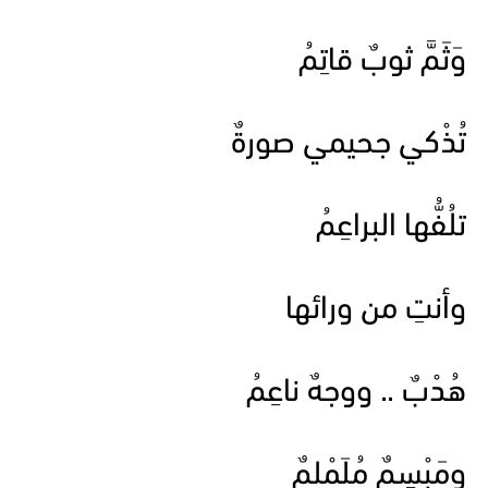
وَثَمَّ ثوبٌ قاتِمُ
تُذْكي جحيمي صورةٌ
تلُفُّها البراعِمُ
وأنتِ من ورائها
هُدْبٌ .. ووجهٌ ناعِمُ
ومَبْسِمٌ مُلَمْلمٌ