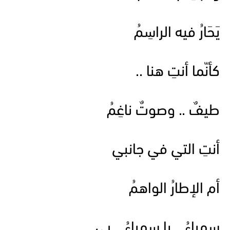
يَحَارُ فيه الراسِمُ
كأنّما أنتِ هنا ..
طيفٌ .. وصوتٌ ناغِمُ
أنتِ التي في جانبي
أم الإطارُ الواهمُ
سمراءُ .. يا سمراءُ .. بي