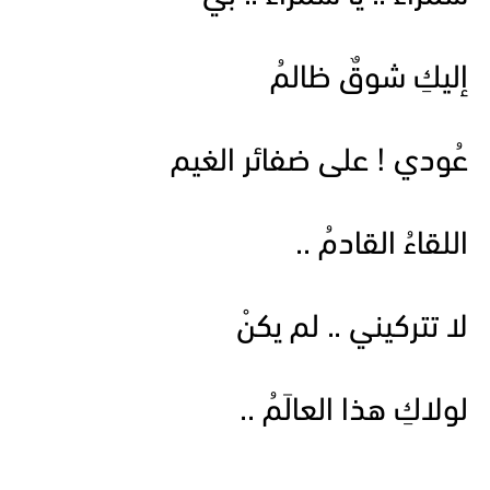
إليكِ شوقٌ ظالمُ
عُودي ! على ضفائر الغيم
اللقاءُ القادمُ ..
لا تتركيني .. لم يكنْ
لولاكِ هذا العالَمُ ..