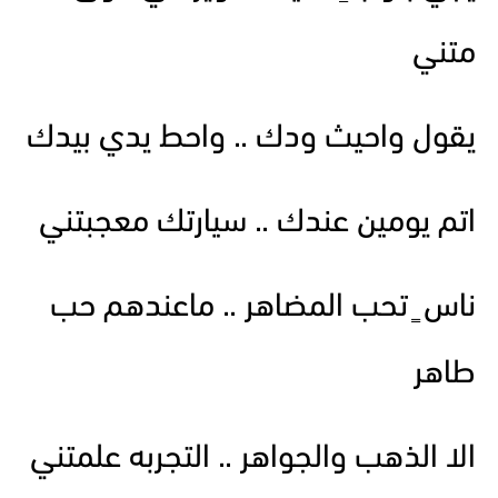
متني
يقول واحيث ودك .. واحط يدي بيدك
اتم يومين عندك .. سيارتك معجبتني
ناس ٍ تحب المضاهر .. ماعندهم حب
طاهر
الا الذهب والجواهر .. التجربه علمتني