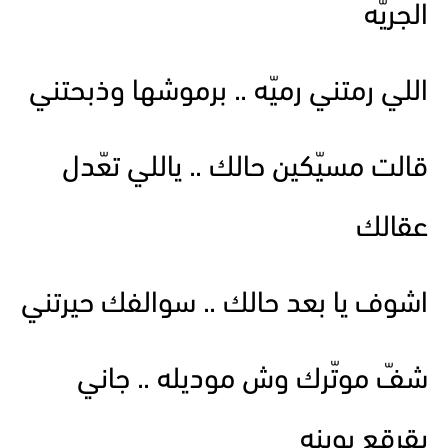
الجريّه
اللي رمتني رميّه .. برموشها وذبحتني
قالت مسيّكين حالك .. ياللي تعّدل
عقالك
اشوف يا بعد حالك .. سوالفك حيرتني
شفّ موتّرك وش موديله .. جاني
يقرقع بوينه