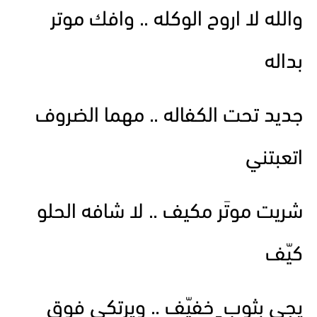
والله لا اروح الوكله .. وافك موتر
بداله
جديد تحت الكفاله .. مهما الضروف
اتعبتني
شريت موتَر مكيف .. لا شافه الحلو
كيّف
يجي بثوب ٍ خفيّف .. ويرتكي فوق