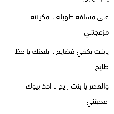
على مسافه طويله .. مكينته
مزعجتني
يابنت يكفي فضايح .. يلعنك يا حظ
طايح
والعصر يا بنت رايح .. اخذ بيوك
اعجبتني