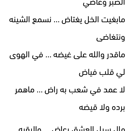
الصبر وعاضي
مابغيت الخل يغتاض … نسمع الشينه
ونتغاضى
ماقدر والله على غيضه … في الهوى
لي قلب فياض
لا عمد في شعب به راض … ماهمر
برده ولا قيضه
مال سيل العشق رعاض … والبقيه