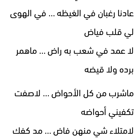
عادنا رغبان في الغيظه … في الهوى
لي قلب فياض
لا عمد في شعب به راض … ماهمر
برده ولا قيضه
ماشرب من كل الأحواض … لاصفت
تكفيني أحواضه
لامتلاء شي منهن فاض … مد كفك