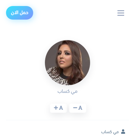
حمل الان
مي كساب
مي كساب