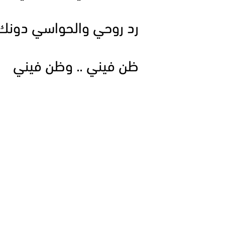
رد روحي والحواسي دونك ان
ظن فيني .. وظن فيني