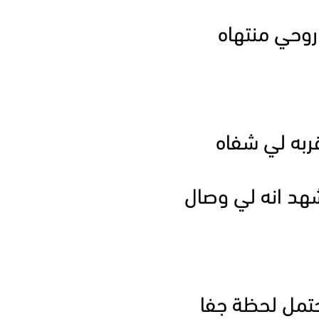
وحي منتهاه
ربه لي شفاه
د انه لي وصال
تمل لحظة جفا