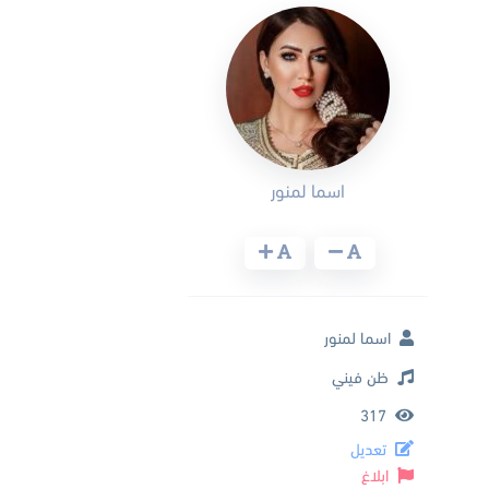
اسما لمنور
اسما لمنور
ظن فيني
317
تعديل
ابلاغ