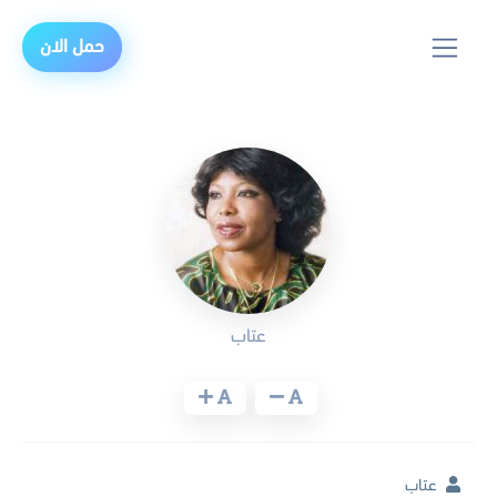
حمل الان
عتاب
عتاب