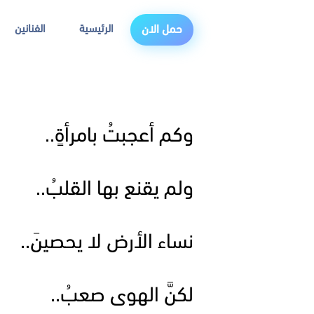
الرئيسية
الفنانين
حمل الان
وكم أعجبتُ بامرأةٍ..
ولم يقنع بها القلبُ..
نساء الأرض لا يحصينَ..
لكنَّ الهوى صعبُ..