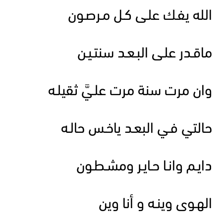
الله يفـك علـى كـل مـرصـون
ماقـدر علـى البـعـد سنتـيـن
وان مرت سنة مرت علـيَّ ثقيلـه
حالتي فـي البعـد ياخـس حالـه
دايـم وانـا حـايـر ومشـطـون
الهـوى وينـه و أنا وين