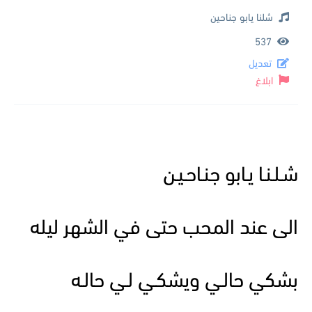
شلنا يابو جناحين
537
تعديل
ابلاغ
شـلـنـا يـابو جنـاحـيـن
الى عند المحب حتى في الشهر ليله
بشكي حالـي ويشكـي لـي حالـه