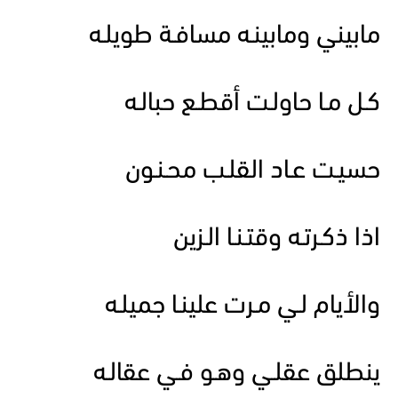
مابيني ومابينـه مسافـة طويلـه
كـل مـا حاولـت أقطـع حبالـه
حسيـت عـاد القلـب محـنـون
اذا ذكـرتـه وقتـنـا الـزين
والأيام لـي مـرت علينـا جميلـه
ينطلق عقلـي وهـو فـي عقالـه