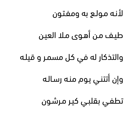
لأنـه مـولـع به ومفـتـون
طيـف مـن أهـوى مـلا العيـن
والتذكار له في كل مسمـر و قيلـه
وإن أتتنـي يـوم منـه رسـالـه
تطفـي بقلبـي كيـر مـرشـون