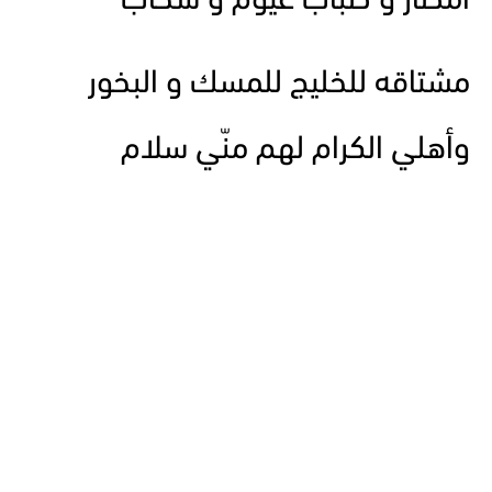
أمطارٌ و ضباب غيومٌ و سحاب
مشتاقه للخليج للمسك و البخور
وأهلي الكرام لهم منّي سلام