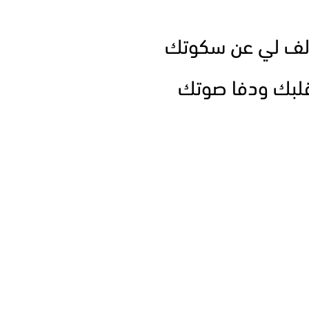
لف لي عن سكوتك
 قلبك ودفا صوتك