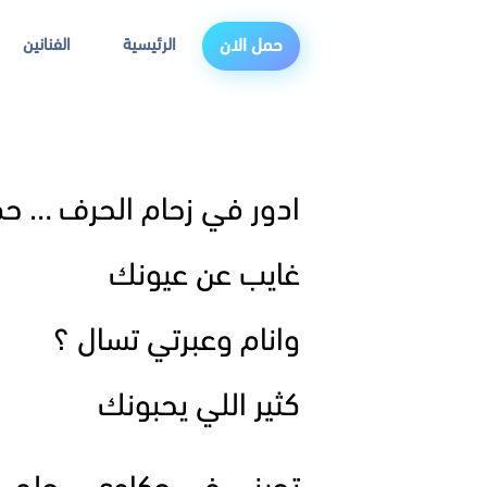
الرئيسية
الفنانين
حمل الان
ادور في زحام الحرف … ح
غايب عن عيونك
وانام وعبرتي تسال ؟
كثير اللي يحبونك