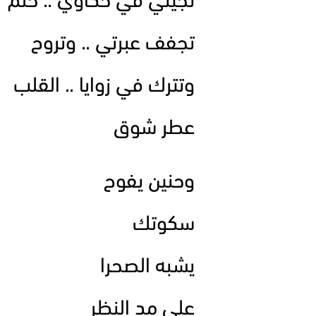
تجيني في حكاوي .. حلم
تجفف عبرتي .. وتروح
وتترك في زوايا .. القلب
عطر شوق
وحنين يفوح
سكوتك
يشبه الصحرا
على مد النظر