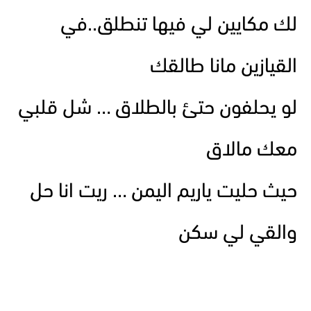
لك مكايين لي فيها تنطلق..في
القيازين مانا طالقك
لو يحلفون حتئ بالطلاق … شل قلبي
معك مالاق
حيث حليت ياريم اليمن … ريت انا حل
والقي لي سكن