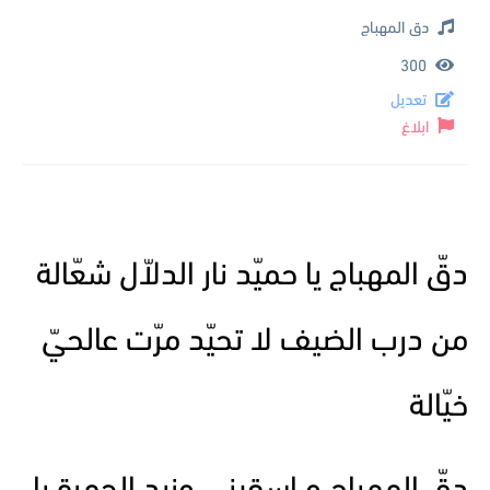
دق المهباج
300
تعديل
ابلاغ
دقّ المهباج يا حميّد نار الدلاّل شعّالة
من درب الضيف لا تحيّد مرّت عالحيّ
خيّالة